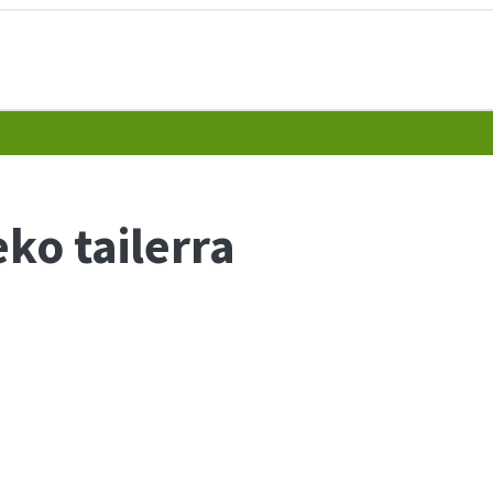
ko tailerra