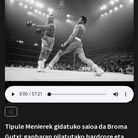
Tipule Menierek gidatuko saioa da Broma
Gutxi: ganbaran pilatutako hardcore eta