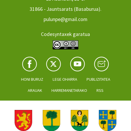
31866 - Jauntsarats (Basaburua).
pulunpe@gmail.com
Codesyntaxek garatua
HONI BURUZ
LEGE OHARRA
PUBLIZITATEA
ARAUAK
HARREMANETARAKO
RSS