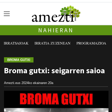
NAHIERAN
IRRATSAIOAK
IRRATIA ZUZENEAN
PROGRAMAZIOA
BROMA GUTXI
Broma gutxi: seigarren saioa
Amezti.eus
2024ko ekainaren 20a