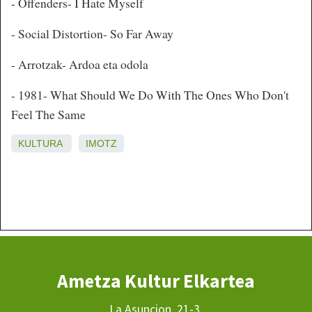
- Offenders- I Hate Myself
- Social Distortion- So Far Away
- Arrotzak- Ardoa eta odola
- 1981- What Should We Do With The Ones Who Don't
Feel The Same
KULTURA
IMOTZ
Ametza Kultur Elkartea
La Asuncion, 21-3.