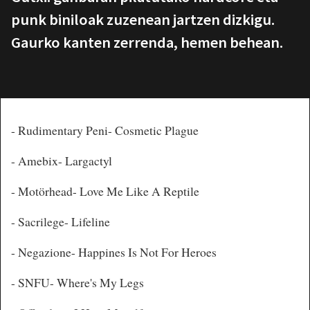
punk biniloak zuzenean jartzen dizkigu.
Gaurko kanten zerrenda, hemen behean.
- Rudimentary Peni- Cosmetic Plague
- Amebix- Largactyl
- Mot
örhead- Love Me Like A Reptile
- Sacrilege- Lifeline
- Negazione- Happines Is Not For Heroes
- SNFU- Where's My Legs