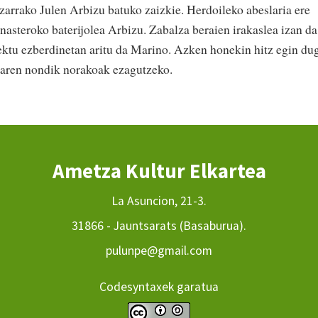
arrako Julen Arbizu batuko zaizkie. Herdoileko abeslaria ere
asteroko baterijolea Arbizu. Zabalza beraien irakaslea izan da
iektu ezberdinetan aritu da Marino. Azken honekin hitz egin du
uaren nondik norakoak ezagutzeko.
Ametza Kultur Elkartea
La Asuncion, 21-3.
31866 - Jauntsarats (Basaburua).
pulunpe@gmail.com
Codesyntaxek garatua