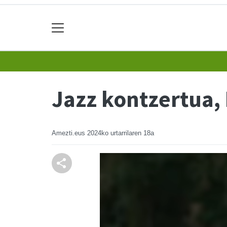
Jazz kontzertua, 
Amezti.eus
2024ko urtarrilaren 18a