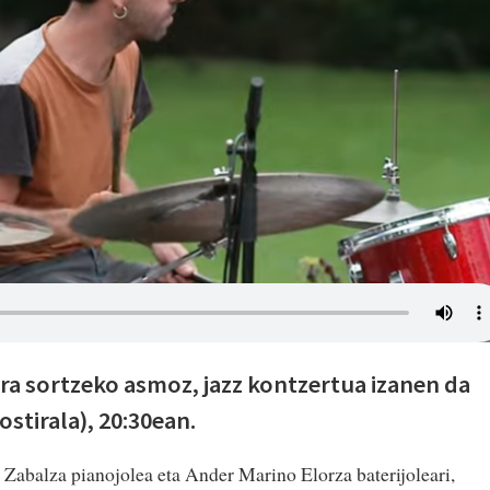
rra sortzeko asmoz, jazz kontzertua izanen da
ostirala), 20:30ean.
Zabalza pianojolea eta Ander Marino Elorza baterijoleari,