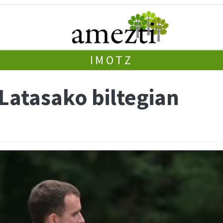
IMOTZ
Latasako biltegian