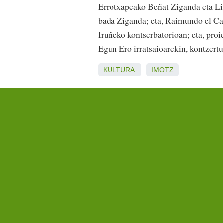
Errotxapeako Beñat Ziganda eta Liz
bada Ziganda; eta, Raimundo el Can
Iruñeko kontserbatorioan; eta, pro
Egun Ero irratsaioarekin, kontzert
KULTURA
IMOTZ