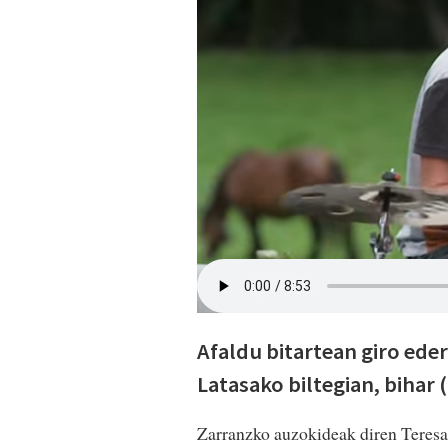
Afaldu bitartean giro ede
Latasako biltegian, bihar (
Zarranzko auzokideak diren Teresa 