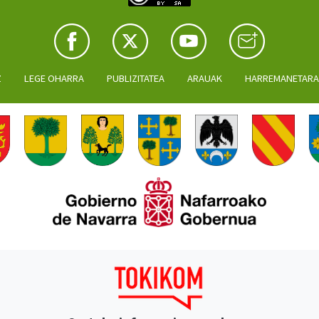
Z
LEGE OHARRA
PUBLIZITATEA
ARAUAK
HARREMANETAR