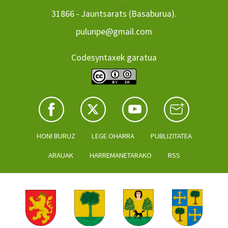
31866 - Jauntsarats (Basaburua).
pulunpe@gmail.com
Codesyntaxek garatua
HONI BURUZ
LEGE OHARRA
PUBLIZITATEA
ARAUAK
HARREMANETARAKO
RSS