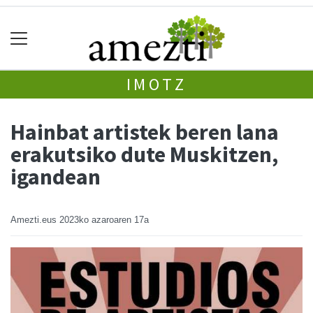
IMOTZ
Hainbat artistek beren lana
erakutsiko dute Muskitzen,
igandean
Amezti.eus
2023ko azaroaren 17a