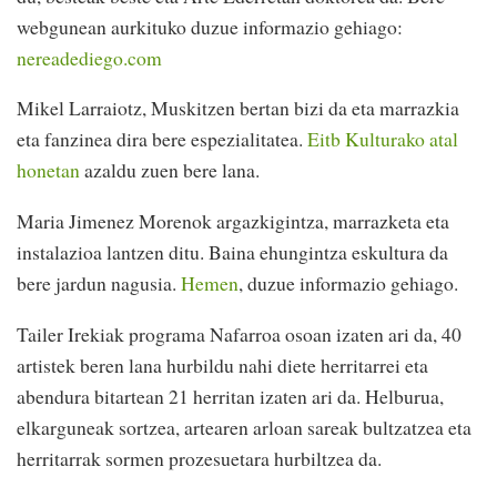
webgunean aurkituko duzue informazio gehiago:
nereadediego.com
Mikel Larraiotz, Muskitzen bertan bizi da eta marrazkia
eta fanzinea dira bere espezialitatea.
Eitb Kulturako atal
honetan
azaldu zuen bere lana.
Maria Jimenez Morenok a
rgazkigintza, marrazketa eta
instalazioa lantzen ditu. Baina ehungintza eskultura da
bere jardun nagusia.
Hemen
, duzue informazio gehiago.
Tailer Irekiak programa Nafarroa osoan izaten ari da, 40
artistek beren lana hurbildu nahi diete herritarrei eta
abendura bitartean 21 herritan izaten ari da. Helburua,
elkarguneak sortzea, artearen arloan sareak bultzatzea eta
herritarrak sormen prozesuetara hurbiltzea da.