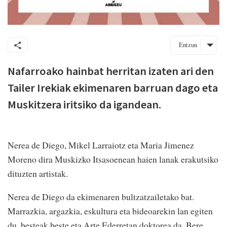
Entzun
Nafarroako hainbat herritan izaten ari den
Tailer Irekiak ekimenaren barruan dago eta
Muskitzera iritsiko da igandean.
Nerea de Diego, Mikel Larraiotz eta Maria Jimenez
Moreno dira Muskizko Itsasoenean haien lanak erakutsiko
dituzten artistak.
Nerea de Diego da ekimenaren bultzatzailetako bat.
Marrazkia, argazkia, eskultura eta bideoarekin lan egiten
du, besteak beste eta Arte Ederretan doktorea da. Bere