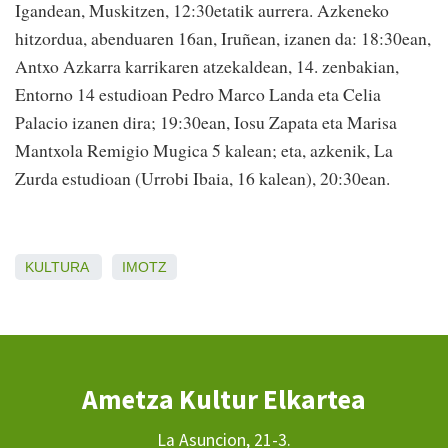
Igandean, Muskitzen, 12:30etatik aurrera. Azkeneko
hitzordua, abenduaren 16an, Iruñean, izanen da: 18:30ean,
Antxo Azkarra karrikaren atzekaldean, 14. zenbakian,
Entorno 14 estudioan Pedro Marco Landa eta Celia
Palacio izanen dira; 19:30ean, Iosu Zapata eta Marisa
Mantxola Remigio Mugica 5 kalean; eta, azkenik, La
Zurda estudioan (Urrobi Ibaia, 16 kalean), 20:30ean.
KULTURA
IMOTZ
Ametza Kultur Elkartea
La Asuncion, 21-3.