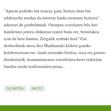
"Apustu politiko bat izateaz gain, bizitza duin bat
edukitzeko modua da niretzat landa eremuan bizitzea",
adierazi du gonbidatuak. Onarpen sozialaren bila hiri
handietara jotzea ohikoena izaten bada ere, bestelakoa
izan da bere hautua. Zergatik erabaki hori? Gai
desberdinak atera dira Matikaneko kideen gaurko
kolaborazioan ere: landa eremuko bizitza, sexu eta genero
disidentziak, komunitatearen errealitatea herri txikietan,
familia eredu tradizionalen pisua...
GIZARTEA
IMOTZ