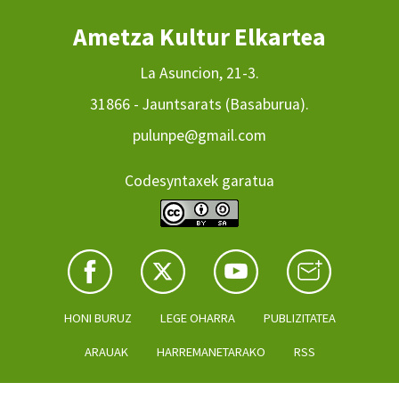
Ametza Kultur Elkartea
La Asuncion, 21-3.
31866 - Jauntsarats (Basaburua).
pulunpe@gmail.com
Codesyntaxek garatua
HONI BURUZ
LEGE OHARRA
PUBLIZITATEA
ARAUAK
HARREMANETARAKO
RSS