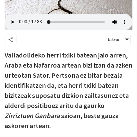
Entzun
Valladolideko herri txiki batean jaio arren,
Araba eta Nafarroa artean bizi izan da azken
urteotan Sator. Pertsona ez bitar bezala
identifikatzen da, eta herri txiki batean
bizitzeak suposatu dizkion zailtasunez eta
alderdi positiboez aritu da gaurko
Zirriztuen Ganbara
saioan, beste gauza
askoren artean.