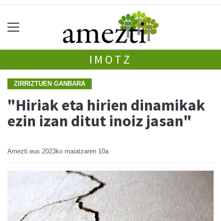
IMOTZ
ZIRRIZTUEN GANBARA
"Hiriak eta hirien dinamikak
ezin izan ditut inoiz jasan"
Amezti.eus
2023ko maiatzaren 10a