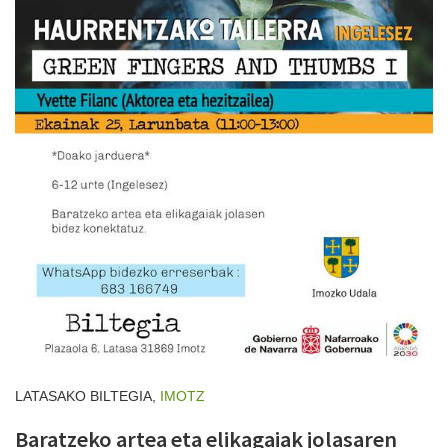
LATASAKO BILTEGIA,
IMOTZ
Baratzeko artea eta elikagaiak jolasaren