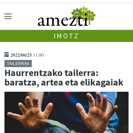
IMOTZ
2022/06/25
11:00
TAILERRAK
Haurrentzako tailerra:
baratza, artea eta elikagaiak