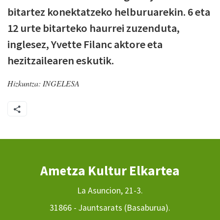
bitartez konektatzeko helburuarekin. 6 eta
12 urte bitarteko haurrei zuzenduta,
inglesez, Yvette Filanc aktore eta
hezitzailearen eskutik.
Hizkuntza:
INGELESA
Ametza Kultur Elkartea
La Asuncion, 21-3.
31866 - Jauntsarats (Basaburua).