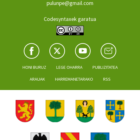
pulunpe@gmail.com
Codesyntaxek garatua
HONI BURUZ
LEGE OHARRA
PUBLIZITATEA
ARAUAK
HARREMANETARAKO
RSS