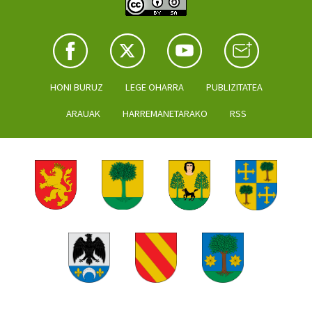
HONI BURUZ
LEGE OHARRA
PUBLIZITATEA
ARAUAK
HARREMANETARAKO
RSS