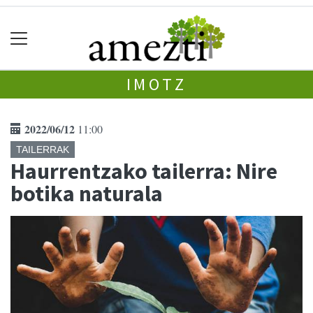
IMOTZ
2022/06/12
11:00
TAILERRAK
Haurrentzako tailerra: Nire
botika naturala