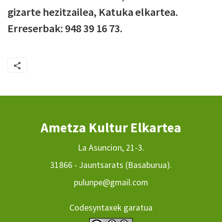
gizarte hezitzailea, Katuka elkartea.
Erreserbak: 948 39 16 73.
Ametza Kultur Elkartea
La Asuncion, 21-3.
31866 - Jauntsarats (Basaburua).
pulunpe@gmail.com
Codesyntaxek garatua