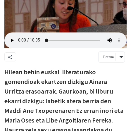
Entzun
Hilean behin euskal literaturako
gomendioak ekartzen dizkigu Ainara
Urritza erasoarrak. Gaurkoan, bi liburu
ekarri dizkigu: labetik atera berria den
Maddi Ane Txoperenaren Ez erran inori eta
Maria Oses eta Libe Argoitiaren Fereka.
Haurra zela sexu erasoa jasandakoa du