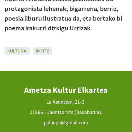
protagonista lehenak; bigarrena, berriz,
poesia liburu ilustratua da, eta bertako bi
poema irakurri dizkigu Urrizak.
KULTURA
IMOTZ
Ametza Kultur Elkartea
La Asuncion, 21-3.
31866 - Jauntsarats (Basaburua).
pulunpe@gmail.com