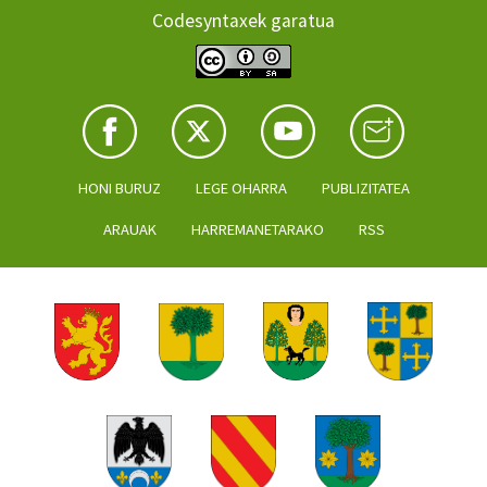
Codesyntaxek garatua
HONI BURUZ
LEGE OHARRA
PUBLIZITATEA
ARAUAK
HARREMANETARAKO
RSS