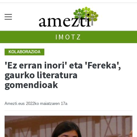
IMOTZ
KOLABORAZIOA
'Ez erran inori' eta 'Fereka',
gaurko literatura
gomendioak
Amezti.eus
2022ko maiatzaren 17a