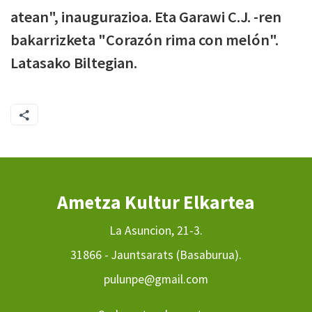
atean", inaugurazioa. Eta Garawi C.J. -ren
bakarrizketa "Corazón rima con melón".
Latasako Biltegian.
Ametza Kultur Elkartea
La Asuncion, 21-3.
31866 - Jauntsarats (Basaburua).
pulunpe@gmail.com