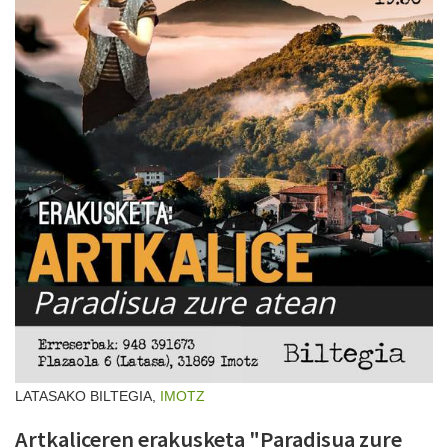
LATASAKO BILTEGIA,
IMOTZ
Artkaliceren erakusketa "Paradisua zure