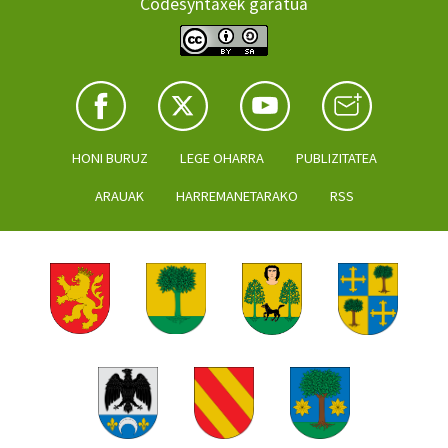
Codesyntaxek garatua
HONI BURUZ
LEGE OHARRA
PUBLIZITATEA
ARAUAK
HARREMANETARAKO
RSS