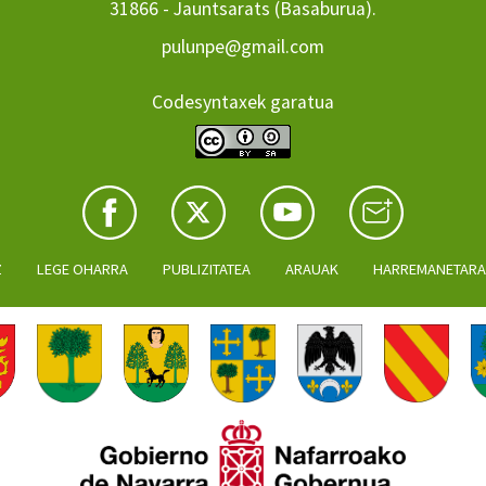
31866 - Jauntsarats (Basaburua).
pulunpe@gmail.com
Codesyntaxek garatua
Z
LEGE OHARRA
PUBLIZITATEA
ARAUAK
HARREMANETAR