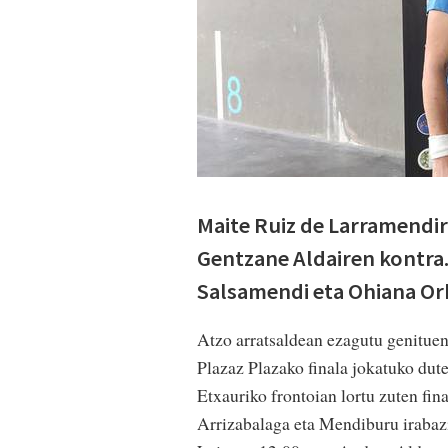
Maite Ruiz de Larramendire
Gentzane Aldairen kontra. 
Salsamendi eta Ohiana Or
Atzo arratsaldean ezagutu genitue
Plazaz Plazako finala jokatuko dut
Etxauriko frontoian lortu zuten fina
Arrizabalaga eta Mendiburu irabazi