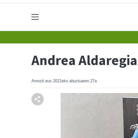
Andrea Aldaregia,
Amezti.eus
2021eko abuztuaren 27a