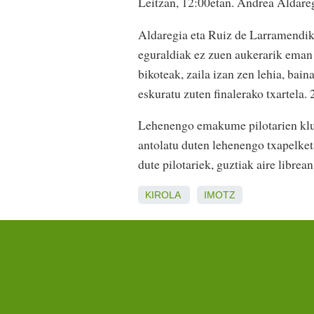
Leitzan, 12:00etan. Andrea Aldareg
Aldaregia eta Ruiz de Larramendik 
eguraldiak ez zuen aukerarik eman 
bikoteak, zaila izan zen lehia, ba
eskuratu zuten finalerako txartela. 
Lehenengo emakume pilotarien kluba
antolatu duten lehenengo txapelketa
dute pilotariek, guztiak aire librea
KIROLA
IMOTZ