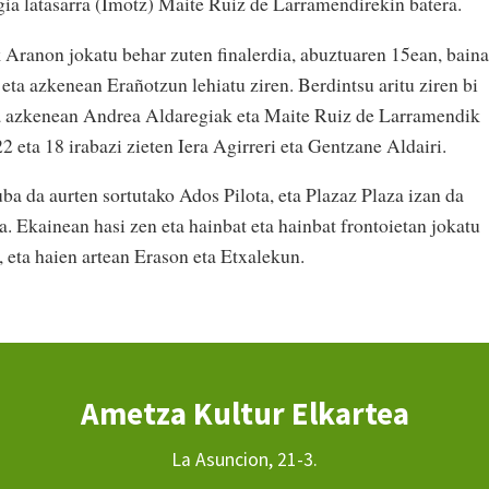
ia latasarra (Imotz) Maite Ruiz de Larramendirekin batera.
Aranon jokatu behar zuten finalerdia, abuztuaren 15ean, baina
eta azkenean Erañotzun lehiatu ziren. Berdintsu aritu ziren bi
ina azkenean Andrea Aldaregiak eta Maite Ruiz de Larramendik
22 eta 18 irabazi zieten Iera Agirreri eta Gentzane Aldairi.
 da aurten sortutako Ados Pilota, eta Plazaz Plaza izan da
. Ekainean hasi zen eta hainbat eta hainbat frontoietan jokatu
n, eta haien artean Erason eta Etxalekun.
Ametza Kultur Elkartea
La Asuncion, 21-3.