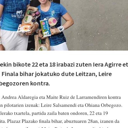
kin bikote 22 eta 18 irabazi zuten Iera Agirre e
Finala bihar jokatuko dute Leitzan, Leire
begozoren kontra.
n Andrea Aldaregia eta Maite Ruiz de Larramendiren kontra
en pilotarien izenak: Leire Salsamendi eta Ohiana Orbegozo.
lerako txartela, partida zaila baten ondoren, 22 eta 19
ta. Plazaz Plazako finala bihar, abuztuaren 28an, izanen da