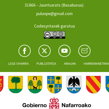
31866 - Jauntsarats (Basaburua).
pulunpe@gmail.com
Codesyntaxek garatua
Z
LEGE OHARRA
PUBLIZITATEA
ARAUAK
HARREMANETAR