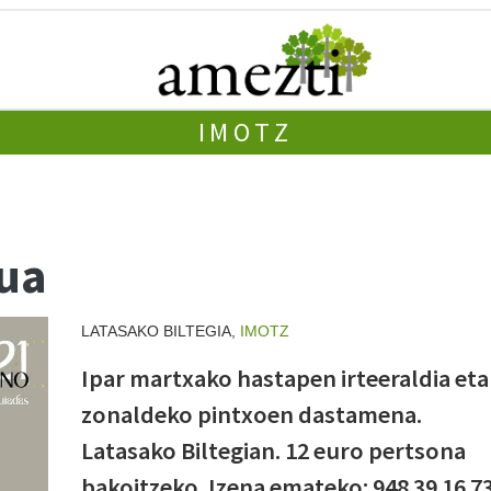
IMOTZ
tua
LATASAKO BILTEGIA,
IMOTZ
Ipar martxako hastapen irteeraldia eta
zonaldeko pintxoen dastamena.
Latasako Biltegian. 12 euro pertsona
bakoitzeko. Izena emateko: 948 39 16 7