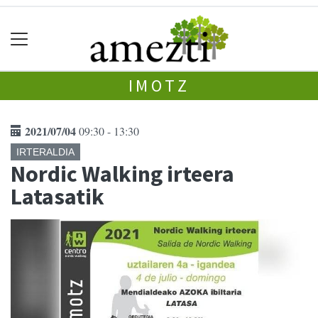
IMOTZ
2021/07/04
09:30 - 13:30
IRTERALDIA
Nordic Walking irteera
Latasatik