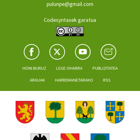
pulunpe@gmail.com
Codesyntaxek garatua
HONI BURUZ
LEGE OHARRA
PUBLIZITATEA
ARAUAK
HARREMANETARAKO
RSS