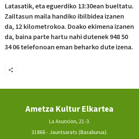
Latasatik, eta eguerdiko 13:30ean bueltatu.
Zailtasun maila handiko ibilbidea izanen
da, 12 kilometrokoa. Doako ekimena izanen
da, baina parte hartu nahi dutenek 948 50
34 06 telefonoan eman beharko dute izena.
Ametza Kultur Elkartea
La Asuncion, 21-3.
31866 - Jauntsarats (Basaburua).