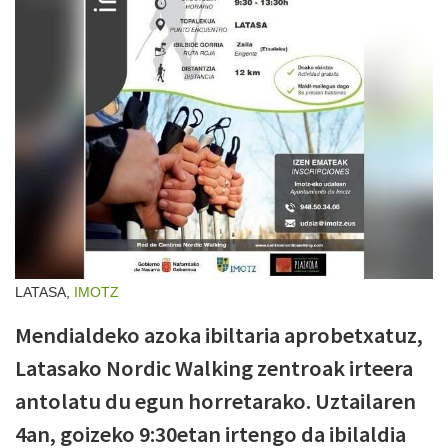
LATASA,
IMOTZ
Mendialdeko azoka ibiltaria aprobetxatuz,
Latasako Nordic Walking zentroak irteera
antolatu du egun horretarako. Uztailaren
4an, goizeko 9:30etan irtengo da ibilaldia