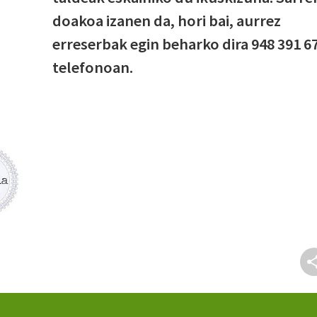
doakoa izanen da, hori bai, aurrez
erreserbak egin beharko dira 948 391 6
telefonoan.