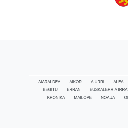
AIARALDEA
AIKOR
AIURRI
ALEA
BEGITU
ERRAN
EUSKALERRIA IRRA
KRONIKA
MAILOPE
NOAUA
O