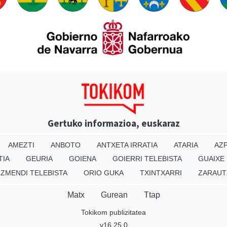
Gertuko informazioa, euskaraz
AMEZTI
ANBOTO
ANTXETA IRRATIA
ATARIA
AZP
TIA
GEURIA
GOIENA
GOIERRI TELEBISTA
GUAIXE
IZMENDI TELEBISTA
ORIO GUKA
TXINTXARRI
ZARAUT
Matx
Gurean
Ttap
Tokikom publizitatea
v16.25.0