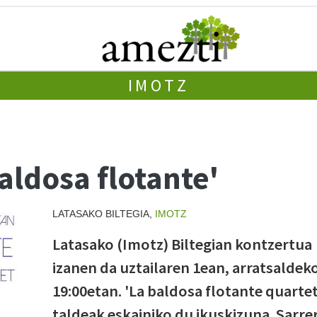
IMOTZ
aldosa flotante'
LATASAKO BILTEGIA,
IMOTZ
Latasako (Imotz) Biltegian kontzertua
izanen da uztailaren 1ean, arratsaldek
19:00etan. 'La baldosa flotante quartet
taldeak eskainiko du ikuskizuna. Sarre