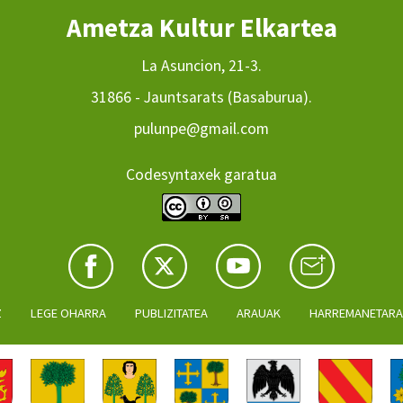
Ametza Kultur Elkartea
La Asuncion, 21-3.
31866 - Jauntsarats (Basaburua).
pulunpe@gmail.com
Codesyntaxek garatua
Z
LEGE OHARRA
PUBLIZITATEA
ARAUAK
HARREMANETAR