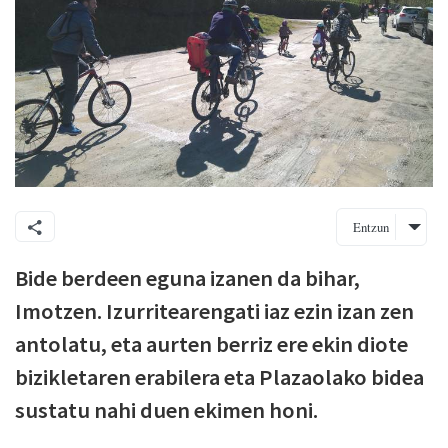
Entzun
Bide berdeen eguna izanen da bihar,
Imotzen. Izurritearengati iaz ezin izan zen
antolatu, eta aurten berriz ere ekin diote
bizikletaren erabilera eta Plazaolako bidea
sustatu nahi duen ekimen honi.