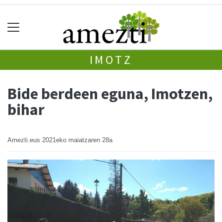
IMOTZ
Bide berdeen eguna, Imotzen,
bihar
Amezti.eus
2021eko maiatzaren 28a