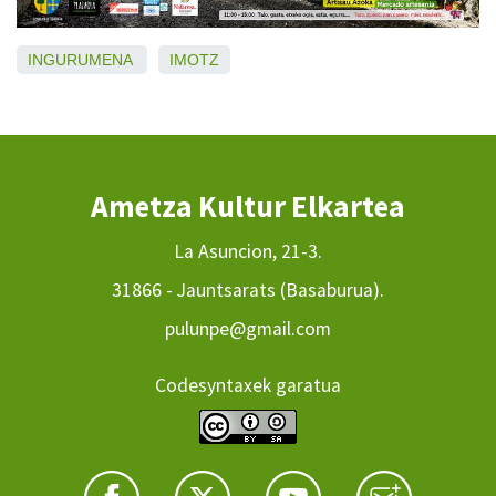
INGURUMENA
IMOTZ
Ametza Kultur Elkartea
La Asuncion, 21-3.
31866 - Jauntsarats (Basaburua).
pulunpe@gmail.com
Codesyntaxek garatua