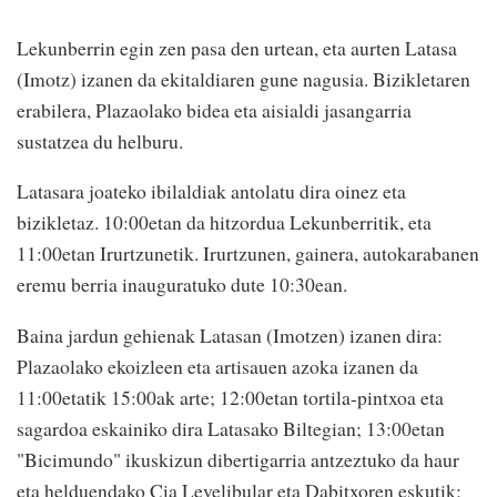
Lekunberrin egin zen pasa den urtean, eta aurten Latasa
(Imotz) izanen da ekitaldiaren gune nagusia. Bizikletaren
erabilera, Plazaolako bidea eta aisialdi jasangarria
sustatzea du helburu.
Latasara joateko ibilaldiak antolatu dira oinez eta
bizikletaz. 10:00etan da hitzordua Lekunberritik, eta
11:00etan Irurtzunetik. Irurtzunen, gainera, autokarabanen
eremu berria inauguratuko dute 10:30ean.
Baina jardun gehienak Latasan (Imotzen) izanen dira:
Plazaolako ekoizleen eta artisauen azoka izanen da
11:00etatik 15:00ak arte; 12:00etan tortila-pintxoa eta
sagardoa eskainiko dira Latasako Biltegian; 13:00etan
"Bicimundo" ikuskizun dibertigarria antzeztuko da haur
eta helduendako Cia Levelibular eta Dabitxoren eskutik;