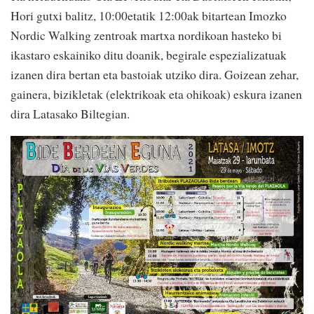
Hori gutxi balitz, 10:00etatik 12:00ak bitartean Imozko
Nordic Walking zentroak martxa nordikoan hasteko bi
ikastaro eskainiko ditu doanik, begirale espezializatuak
izanen dira bertan eta bastoiak utziko dira. Goizean zehar,
gainera, bizikletak (elektrikoak eta ohikoak) eskura izanen
dira Latasako Biltegian.