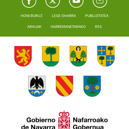
HONI BURUZ
LEGE OHARRA
PUBLIZITATEA
ARAUAK
HARREMANETARAKO
RSS