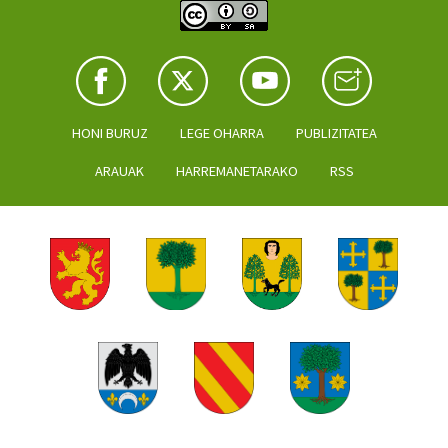
HONI BURUZ
LEGE OHARRA
PUBLIZITATEA
ARAUAK
HARREMANETARAKO
RSS