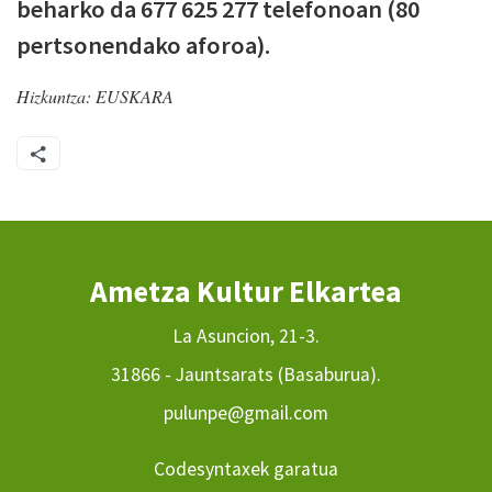
beharko da 677 625 277 telefonoan (80
pertsonendako aforoa).
Hizkuntza:
EUSKARA
Ametza Kultur Elkartea
La Asuncion, 21-3.
31866 - Jauntsarats (Basaburua).
pulunpe@gmail.com
Codesyntaxek garatua