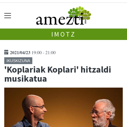
IMOTZ
2021/04/23
19:00 - 21:00
IKUSKIZUNA
'Koplariak Koplari' hitzaldi
musikatua