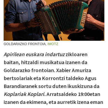
GOLDARAZKO FRONTOIA,
IMOTZ
Apirilean euskara indartuz
zikloaren
baitan, hitzaldi musikatua izanen da
Goldarazko frontoian. Xabier Amuriza
bertsolariak eta Korrontzi taldeko Agus
Barandiaranek sortu duten ikuskizuna da
Koplariak Koplari.
Arratsaldeko 19:00etan
izanen da ekimena, eta aurretik izena eman