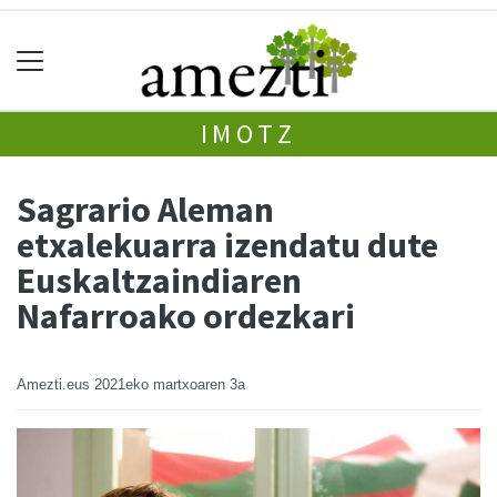
IMOTZ
Sagrario Aleman
etxalekuarra izendatu dute
Euskaltzaindiaren
Nafarroako ordezkari
Amezti.eus
2021eko martxoaren 3a