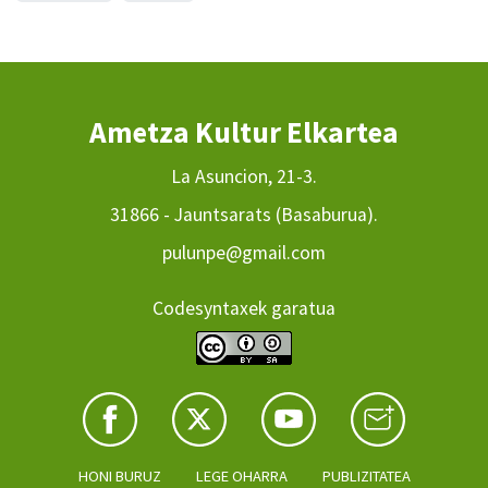
Ametza Kultur Elkartea
La Asuncion, 21-3.
31866 - Jauntsarats (Basaburua).
pulunpe@gmail.com
Codesyntaxek garatua
HONI BURUZ
LEGE OHARRA
PUBLIZITATEA