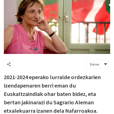
Entzun
2021-2024 eperako lurralde ordezkarien
izendapenaren berri eman du
Euskaltzaindiak ohar baten bidez, eta
bertan jakinarazi du Sagrario Aleman
etxalekuarra izanen dela Nafarroakoa.