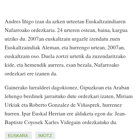
Andres Iñigo izan da azken urteetan Euskaltzaindiaren
Nafarroako ordezkaria. 24 urteren ostean, baina, kargua
utziko du. 2007an euskaltzain urgazle izendatu zuen
Euskaltzaindiak Aleman, eta hurrengo urtean, 2007an,
euskaltzain oso. Duela zortzi urtetik da zuzendaritzako
kide, eta hemendik aurrera, esan bezala, Nafarroako
ordezkari ere izanen da.
Gainerako lurraldeei dagokionez, Gipuzkoan eta Araban
lehengo berdinek jarraituko dute ordezkari izaten, Miriam
Urkiak eta Roberto Gonzalez de Viñasprek, hurrenez
hurren. Ipar Euskal Herrian ere aldaketa egon da: Jean-
Baptiste Coyosek Xarles Videgain ordezkatuko du.
EUSKARA
IMOTZ