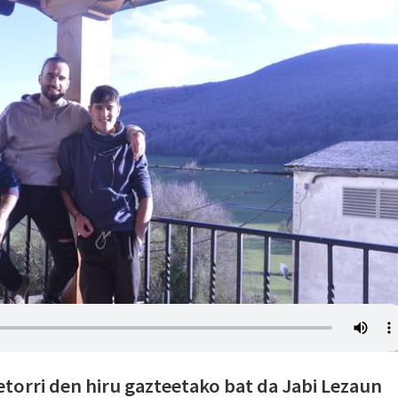
etorri den hiru gazteetako bat da Jabi Lezaun