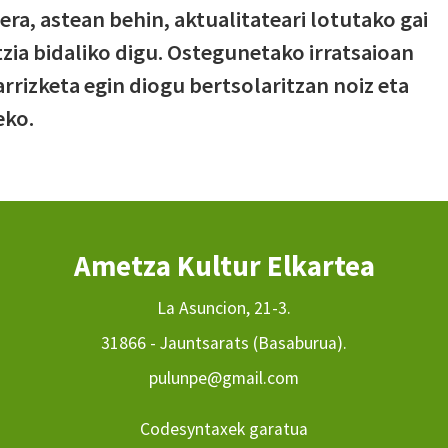
ra, astean behin, aktualitateari lotutako gai
zia bidaliko digu. Ostegunetako irratsaioan
rrizketa egin diogu bertsolaritzan noiz eta
eko.
Ametza Kultur Elkartea
La Asuncion, 21-3.
31866 - Jauntsarats (Basaburua).
pulunpe@gmail.com
Codesyntaxek garatua