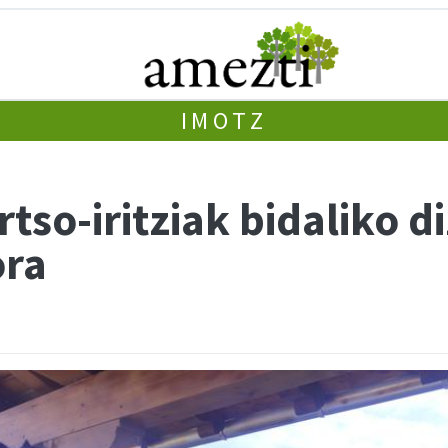
IMOTZ
tso-iritziak bidaliko d
ora