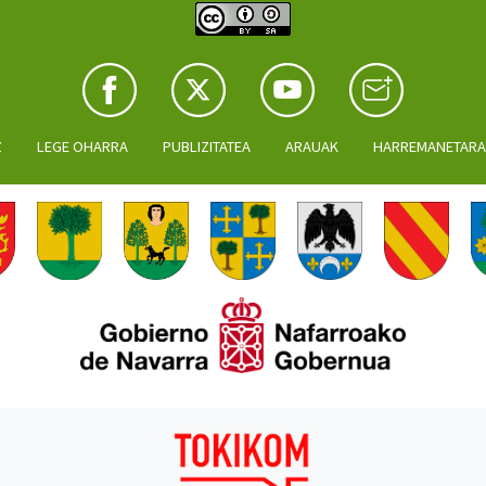
Z
LEGE OHARRA
PUBLIZITATEA
ARAUAK
HARREMANETAR