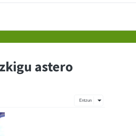
izkigu astero
Entzun