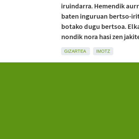
iruindarra. Hemendik aurre
baten inguruan bertso-irit
botako dugu bertsoa. Elka
nondik nora hasi zen jakit
GIZARTEA
IMOTZ