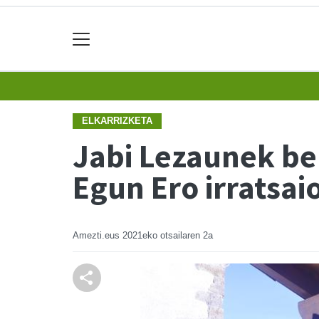
ELKARRIZKETA
Jabi Lezaunek ber
Egun Ero irratsai
Amezti.eus
2021eko otsailaren 2a