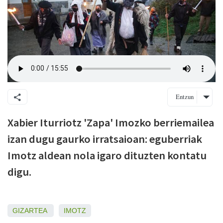
Entzun
Xabier Iturriotz 'Zapa' Imozko berriemailea
izan dugu gaurko irratsaioan: eguberriak
Imotz aldean nola igaro dituzten kontatu
digu.
GIZARTEA
IMOTZ