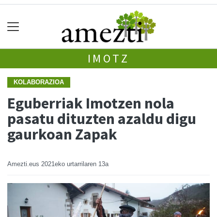
IMOTZ
KOLABORAZIOA
Eguberriak Imotzen nola
pasatu dituzten azaldu digu
gaurkoan Zapak
Amezti.eus
2021eko urtarrilaren 13a