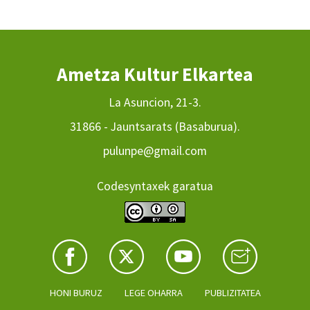
Ametza Kultur Elkartea
La Asuncion, 21-3.
31866 - Jauntsarats (Basaburua).
pulunpe@gmail.com
Codesyntaxek garatua
HONI BURUZ
LEGE OHARRA
PUBLIZITATEA