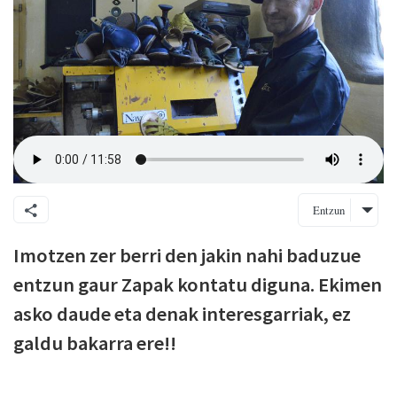
Entzun
Imotzen zer berri den jakin nahi baduzue
entzun gaur Zapak kontatu diguna. Ekimen
asko daude eta denak interesgarriak, ez
galdu bakarra ere!!