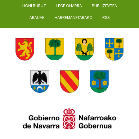
HONI BURUZ
LEGE OHARRA
PUBLIZITATEA
ARAUAK
HARREMANETARAKO
RSS