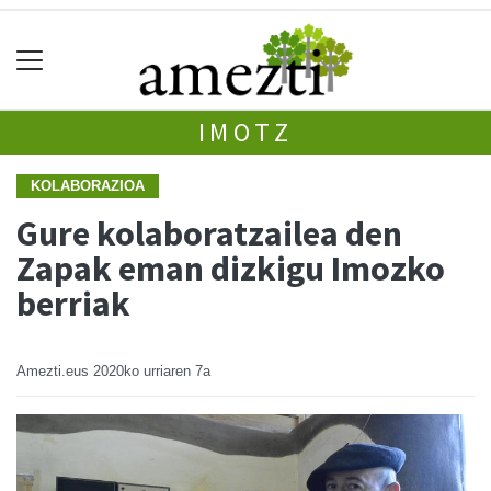
IMOTZ
KOLABORAZIOA
Gure kolaboratzailea den
Zapak eman dizkigu Imozko
berriak
Amezti.eus
2020ko urriaren 7a