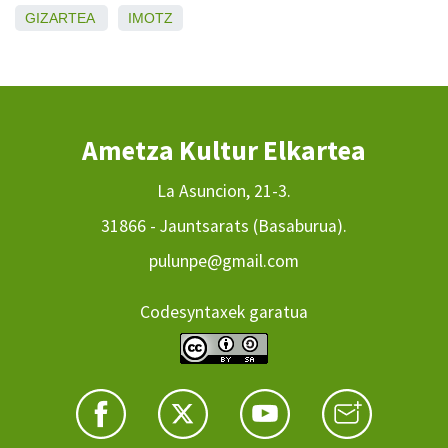
GIZARTEA
IMOTZ
Ametza Kultur Elkartea
La Asuncion, 21-3.
31866 - Jauntsarats (Basaburua).
pulunpe@gmail.com
Codesyntaxek garatua