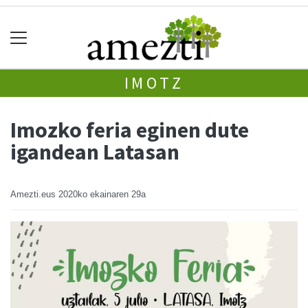
IMOTZ
Imozko feria eginen dute
igandean Latasan
Amezti.eus
2020ko ekainaren 29a