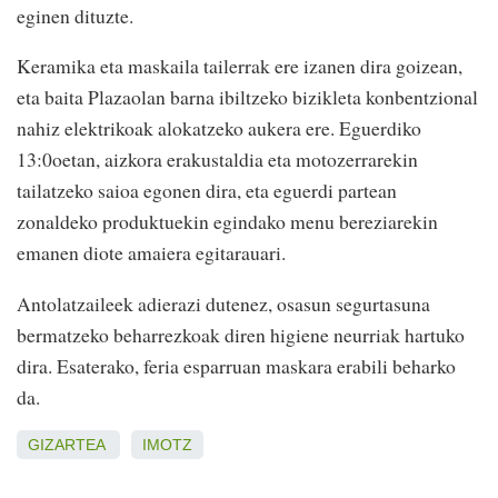
eginen dituzte.
Keramika eta maskaila tailerrak ere izanen dira goizean,
eta baita Plazaolan barna ibiltzeko bizikleta konbentzional
nahiz elektrikoak alokatzeko aukera ere. Eguerdiko
13:0oetan, aizkora erakustaldia eta motozerrarekin
tailatzeko saioa egonen dira, eta eguerdi partean
zonaldeko produktuekin egindako menu bereziarekin
emanen diote amaiera egitarauari.
Antolatzaileek adierazi dutenez, osasun segurtasuna
bermatzeko beharrezkoak diren higiene neurriak hartuko
dira. Esaterako, feria esparruan maskara erabili beharko
da.
GIZARTEA
IMOTZ