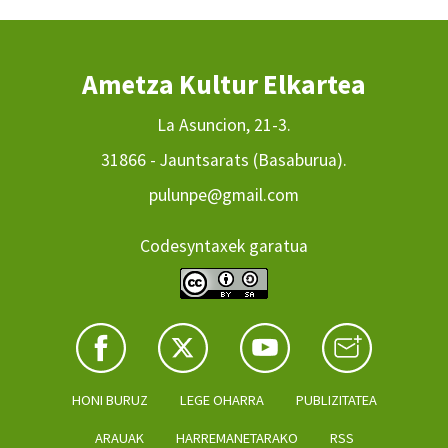
Ametza Kultur Elkartea
La Asuncion, 21-3.
31866 - Jauntsarats (Basaburua).
pulunpe@gmail.com
Codesyntaxek garatua
HONI BURUZ
LEGE OHARRA
PUBLIZITATEA
ARAUAK
HARREMANETARAKO
RSS