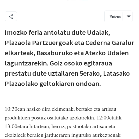
Entzun
Imozko feria antolatu dute Udalak,
Plazaola Partzuergoak eta Cederna Garalur
elkarteak, Basaburuko eta Atezko Udalen
laguntzarekin. Goiz osoko egitaraua
prestatu dute uztailaren 5erako, Latasako
Plazaolako geltokiaren ondoan.
10:30ean hasiko dira ekimenak, bertako eta artisau
produktuen postuz osatutako azokarekin. 12:00etatik
13:00etara bitartean, berriz, postuotako artisau eta
ekoizleek beraien jardueraren inguruko aurkezpenak