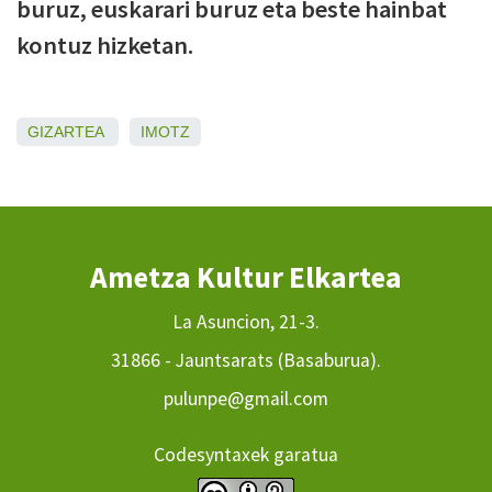
buruz, euskarari buruz eta beste hainbat
kontuz hizketan.
GIZARTEA
IMOTZ
Ametza Kultur Elkartea
La Asuncion, 21-3.
31866 - Jauntsarats (Basaburua).
pulunpe@gmail.com
Codesyntaxek garatua