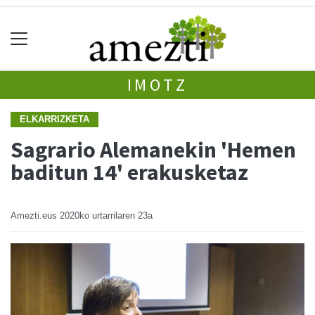
IMOTZ
ELKARRIZKETA
Sagrario Alemanekin 'Hemen
baditun 14' erakusketaz
Amezti.eus
2020ko urtarrilaren 23a