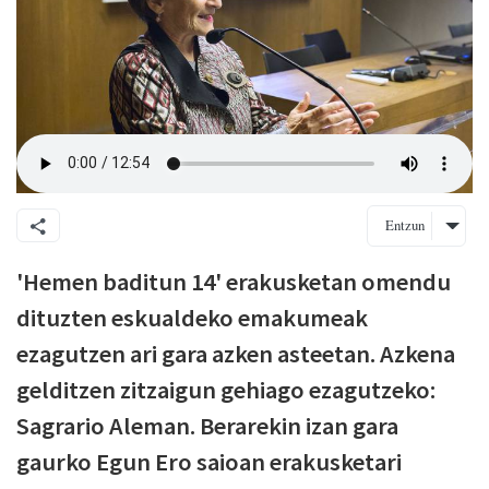
Entzun
'Hemen baditun 14' erakusketan omendu
dituzten eskualdeko emakumeak
ezagutzen ari gara azken asteetan. Azkena
gelditzen zitzaigun gehiago ezagutzeko:
Sagrario Aleman. Berarekin izan gara
gaurko Egun Ero saioan erakusketari