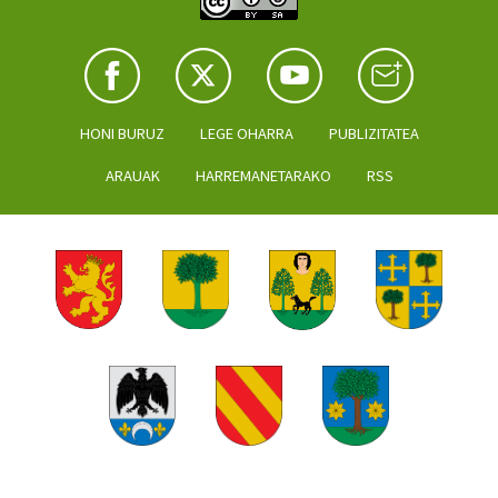
HONI BURUZ
LEGE OHARRA
PUBLIZITATEA
ARAUAK
HARREMANETARAKO
RSS