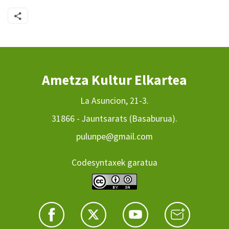
Ametza Kultur Elkartea
La Asuncion, 21-3.
31866 - Jauntsarats (Basaburua).
pulunpe@gmail.com
Codesyntaxek garatua