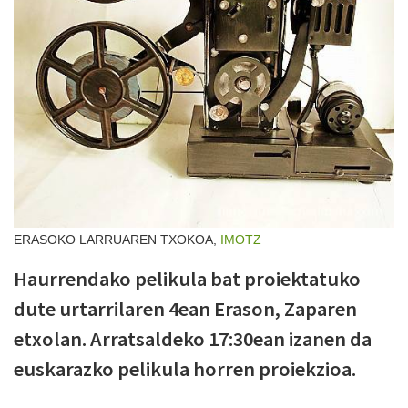
ERASOKO LARRUAREN TXOKOA,
IMOTZ
Haurrendako pelikula bat proiektatuko
dute urtarrilaren 4ean Erason, Zaparen
etxolan. Arratsaldeko 17:30ean izanen da
euskarazko pelikula horren proiekzioa.