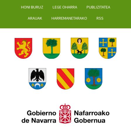
HONI BURUZ
LEGE OHARRA
PUBLIZITATEA
ARAUAK
HARREMANETARAKO
RSS