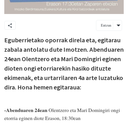
Entzun
Eguberrietako oporrak direla eta, egitarau
zabala antolatu dute Imotzen. Abenduaren
24ean Olentzero eta Mari Domingiri eginen
dioten ongi etorriarekin hasiko dituzte
ekimenak, eta urtarrilaren 4a arte luzatuko
dira. Hona hemen egitaraua:
-Abenduaren 24ean
Olentzero eta Mari Domingiri ongi
etorria eginen diote Erason, 18:30ean