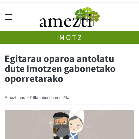
IMOTZ
Egitarau oparoa antolatu
dute Imotzen gabonetako
oporretarako
Amezti.eus
2019ko abenduaren 24a