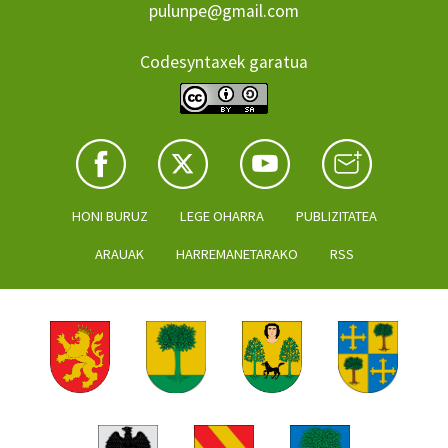
pulunpe@gmail.com
Codesyntaxek garatua
HONI BURUZ
LEGE OHARRA
PUBLIZITATEA
ARAUAK
HARREMANETARAKO
RSS