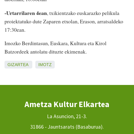
-Urtarrilaren 4ean
, txikientzako euskarazko pelikula
proiektatuko dute Zaparen etxolan, Erason, arratsaldeko
17:30ean.
Imozko Berdintasun, Euskara, Kultura eta Kirol
Batzordeek antolatu dituzte ekimenak.
GIZARTEA
IMOTZ
Ametza Kultur Elkartea
La Asuncion, 21-3.
31866 - Jauntsarats (Basaburua).