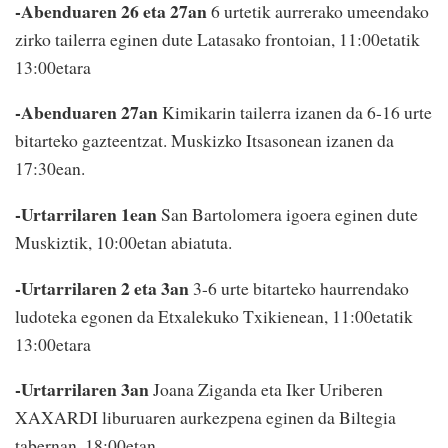
-Abenduaren 26 eta 27an
6 urtetik aurrerako umeendako
zirko tailerra eginen dute Latasako frontoian, 11:00etatik
13:00etara
-Abenduaren 27an
Kimikarin tailerra izanen da 6-16 urte
bitarteko gazteentzat. Muskizko Itsasonean izanen da
17:30ean.
-Urtarrilaren 1ean
San Bartolomera igoera eginen dute
Muskiztik, 10:00etan abiatuta.
-Urtarrilaren 2 eta 3an
3-6 urte bitarteko haurrendako
ludoteka egonen da Etxalekuko Txikienean, 11:00etatik
13:00etara
-Urtarrilaren 3an
Joana Ziganda eta Iker Uriberen
XAXARDI liburuaren aurkezpena eginen da Biltegia
tabernan, 18:00etan