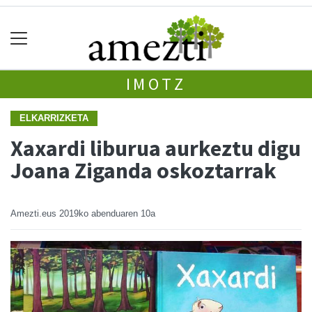
IMOTZ
ELKARRIZKETA
Xaxardi liburua aurkeztu digu
Joana Ziganda oskoztarrak
Amezti.eus
2019ko abenduaren 10a