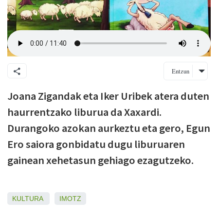
Entzun
Joana Zigandak eta Iker Uribek atera duten
haurrentzako liburua da Xaxardi.
Durangoko azokan aurkeztu eta gero, Egun
Ero saiora gonbidatu dugu liburuaren
gainean xehetasun gehiago ezagutzeko.
KULTURA
IMOTZ