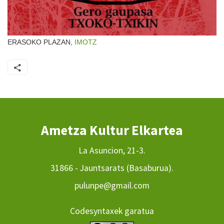
ERASOKO PLAZAN,
IMOTZ
Ametza Kultur Elkartea
La Asuncion, 21-3.
31866 - Jauntsarats (Basaburua).
pulunpe@gmail.com
Codesyntaxek garatua