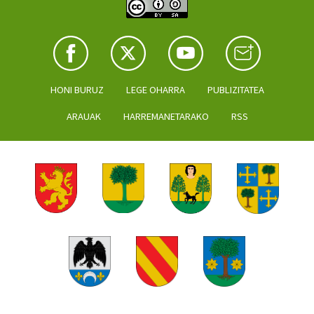
HONI BURUZ
LEGE OHARRA
PUBLIZITATEA
ARAUAK
HARREMANETARAKO
RSS