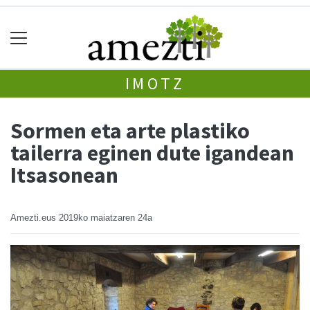
IMOTZ
Sormen eta arte plastiko
tailerra eginen dute igandean
Itsasonean
Amezti.eus
2019ko maiatzaren 24a