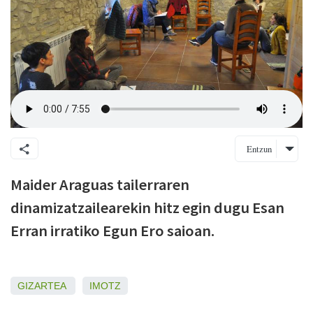
Entzun
Maider Araguas tailerraren
dinamizatzailearekin hitz egin dugu Esan
Erran irratiko Egun Ero saioan.
GIZARTEA
IMOTZ