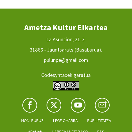
Ametza Kultur Elkartea
La Asuncion, 21-3.
31866 - Jauntsarats (Basaburua).
pulunpe@gmail.com
Codesyntaxek garatua
HONI BURUZ
LEGE OHARRA
PUBLIZITATEA
ARAUAK
HARREMANETARAKO
RSS