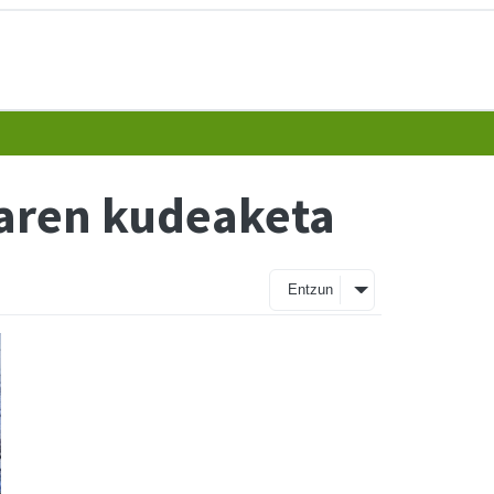
iaren kudeaketa
Entzun