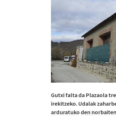
Gutxi falta da Plazaola t
irekitzeko. Udalak zaharbe
arduratuko den norbaiten 