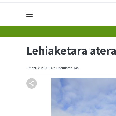
Lehiaketara ater
Amezti.eus
2019ko urtarrilaren 14a