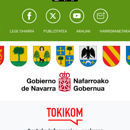
Z
LEGE OHARRA
PUBLIZITATEA
ARAUAK
HARREMANETAR