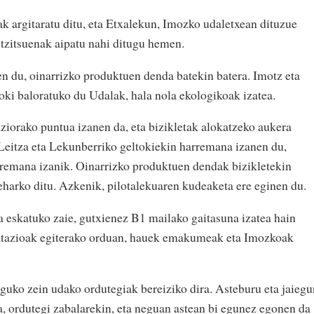
ak argitaratu ditu, eta Etxalekun, Imozko udaletxean dituzue
ntzitsuenak aipatu nahi ditugu hemen.
nen du, oinarrizko produktuen denda batekin batera. Imotz eta
oki baloratuko du Udalak, hala nola ekologikoak izatea.
ziorako puntua izanen da, eta bizikletak alokatzeko aukera
Leitza eta Lekunberriko geltokiekin harremana izanen du,
remana izanik. Oinarrizko produktuen dendak bizikletekin
harko ditu. Azkenik, pilotalekuaren kudeaketa ere eginen du.
a eskatuko zaie, gutxienez B1 mailako gaitasuna izatea hain
ratazioak egiterako orduan, hauek emakumeak eta Imozkoak
eguko zein udako ordutegiak bereiziko dira. Asteburu eta jaiegu
a, ordutegi zabalarekin, eta neguan astean bi egunez egonen da