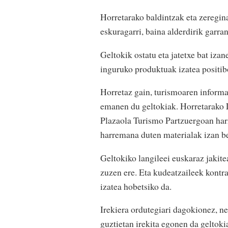
Horretarako baldintzak eta zeregin
eskuragarri, baina alderdirik garra
Geltokik ostatu eta jatetxe bat iza
inguruko produktuak izatea positib
Horretaz gain, turismoaren informa
emanen du geltokiak. Horretarako 
Plazaola Turismo Partzuergoan har
harremana duten materialak izan be
Geltokiko langileei euskaraz jakite
zuzen ere. Eta kudeatzaileek kont
izatea hobetsiko da.
Irekiera ordutegiari dagokionez, n
guztietan irekita egonen da geltoki