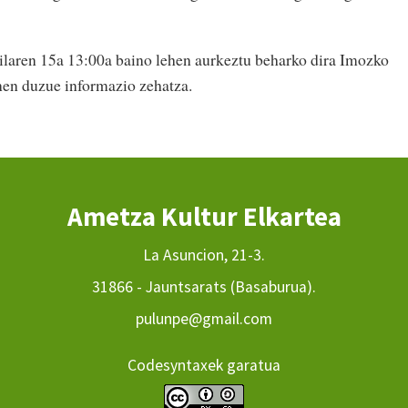
laren 15a 13:00a baino lehen aurkeztu beharko dira Imozko
nen duzue informazio zehatza.
Ametza Kultur Elkartea
La Asuncion, 21-3.
31866 - Jauntsarats (Basaburua).
pulunpe@gmail.com
Codesyntaxek garatua