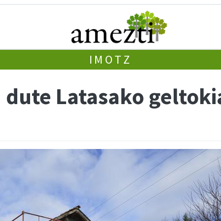
IMOTZ
a dute Latasako geltok