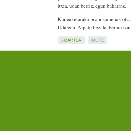
itxia, udan berriz, egun bakarraz.
Kudeaketarako proposamenak otsai
Udalean. Aipatu bezala, bertan iza
GIZARTEA
IMOTZ