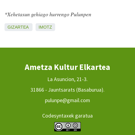
*Xehetasun gehiago hurrengo Pulunpen
GIZARTEA
IMOTZ
Ametza Kultur Elkartea
La Asuncion, 21-3.
31866 - Jauntsarats (Basaburua).
pulunpe@gmail.com
Codesyntaxek garatua