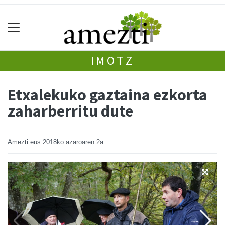
IMOTZ
Etxalekuko gaztaina ezkorta
zaharberritu dute
Amezti.eus
2018ko azaroaren 2a