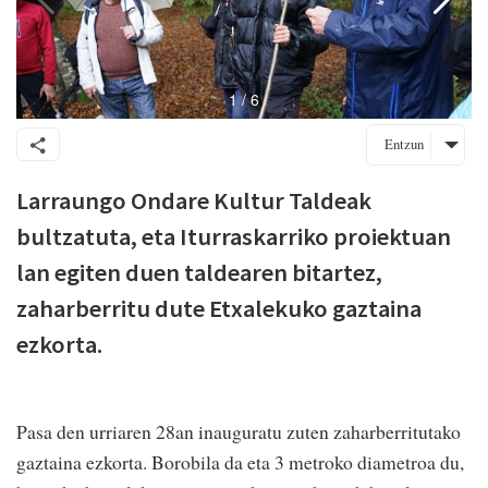
Entzun
Larraungo Ondare Kultur Taldeak
bultzatuta, eta Iturraskarriko proiektuan
lan egiten duen taldearen bitartez,
zaharberritu dute Etxalekuko gaztaina
ezkorta.
Pasa den urriaren 28an inauguratu zuten zaharberritutako
gaztaina ezkorta. Borobila da eta 3 metroko diametroa du,