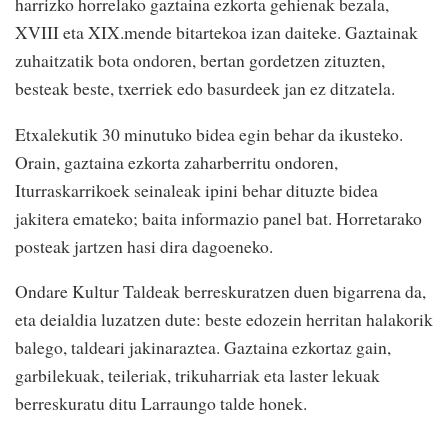
harrizko horrelako gaztaina ezkorta gehienak bezala,
XVIII eta XIX.mende bitartekoa izan daiteke. Gaztainak
zuhaitzatik bota ondoren, bertan gordetzen zituzten,
besteak beste, txerriek edo basurdeek jan ez ditzatela.
Etxalekutik 30 minutuko bidea egin behar da ikusteko.
Orain, gaztaina ezkorta zaharberritu ondoren,
Iturraskarrikoek seinaleak ipini behar dituzte bidea
jakitera emateko; baita informazio panel bat. Horretarako
posteak jartzen hasi dira dagoeneko.
Ondare Kultur Taldeak berreskuratzen duen bigarrena da,
eta deialdia luzatzen dute: beste edozein herritan halakorik
balego, taldeari jakinaraztea. Gaztaina ezkortaz gain,
garbilekuak, teileriak, trikuharriak eta laster lekuak
berreskuratu ditu Larraungo talde honek.