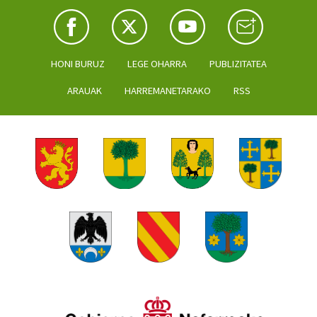
HONI BURUZ
LEGE OHARRA
PUBLIZITATEA
ARAUAK
HARREMANETARAKO
RSS