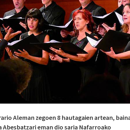
rario Aleman zegoen 8 hautagaien artean, bain
 Abesbatzari eman dio saria Nafarroako