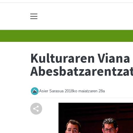
Kulturaren Viana
Abesbatzarentza
Asier Sarasua
2018ko maiatzaren 28a