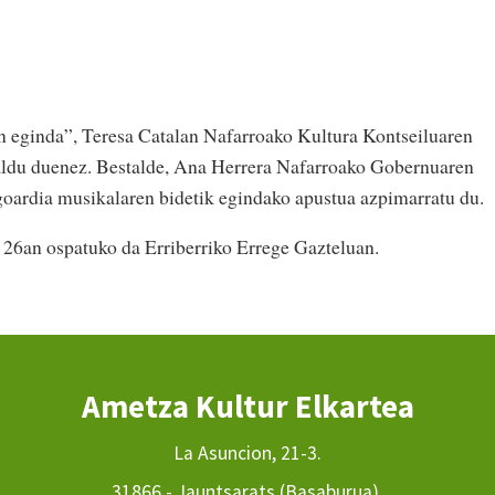
lan eginda”, Teresa Catalan Nafarroako Kultura Kontseiluaren
aldu duenez. Bestalde, Ana Herrera Nafarroako Gobernuaren
goardia musikalaren bidetik egindako apustua azpimarratu du.
 26an ospatuko da Erriberriko Errege Gazteluan.
Ametza Kultur Elkartea
La Asuncion, 21-3.
31866 - Jauntsarats (Basaburua).