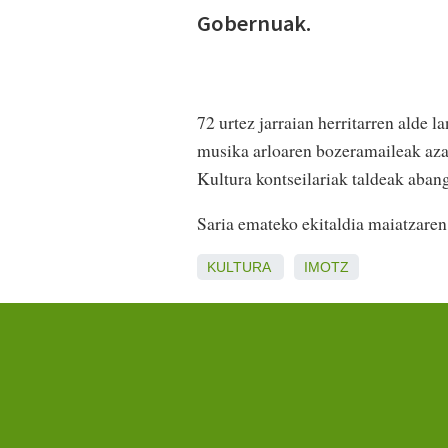
Gobernuak.
72 urtez jarraian herritarren alde 
musika arloaren bozeramaileak az
Kultura kontseilariak taldeak aban
Saria emateko ekitaldia maiatzaren
KULTURA
IMOTZ