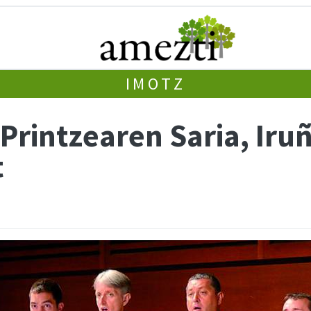
IMOTZ
 Printzearen Saria, Ir
t