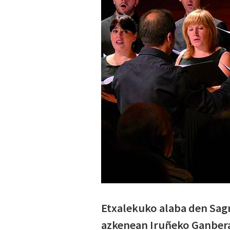
Etxalekuko alaba den Sag
azkenean Iruñeko Ganbera