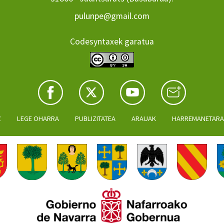
pulunpe@gmail.com
Codesyntaxek garatua
Z
LEGE OHARRA
PUBLIZITATEA
ARAUAK
HARREMANETAR