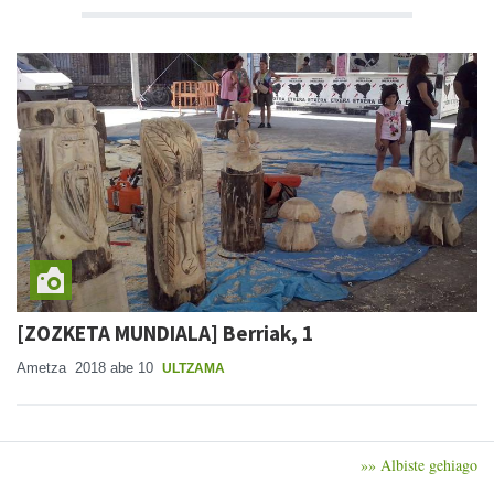
[ZOZKETA MUNDIALA] Berriak, 1
Ametza
2018 abe 10
ULTZAMA
»» Albiste gehiago