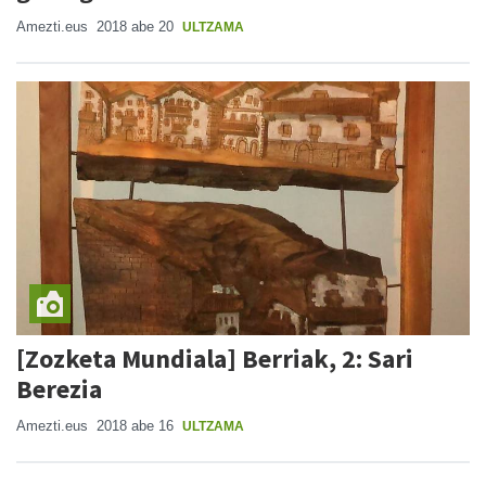
Amezti.eus
2018 abe 20
ULTZAMA
[Zozketa Mundiala] Berriak, 2: Sari
Berezia
Amezti.eus
2018 abe 16
ULTZAMA