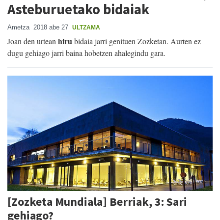
Asteburuetako bidaiak
Ametza
2018 abe 27
ULTZAMA
hiru
Joan den urtean
bidaia jarri genituen Zozketan. Aurten ez
dugu gehiago jarri baina hobetzen ahalegindu gara.
[Zozketa Mundiala] Berriak, 3: Sari
gehiago?