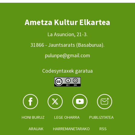
Ametza Kultur Elkartea
La Asuncion, 21-3.
31866 - Jauntsarats (Basaburua).
pulunpe@gmail.com
Codesyntaxek garatua
HONI BURUZ
LEGE OHARRA
PUBLIZITATEA
ARAUAK
HARREMANETARAKO
RSS