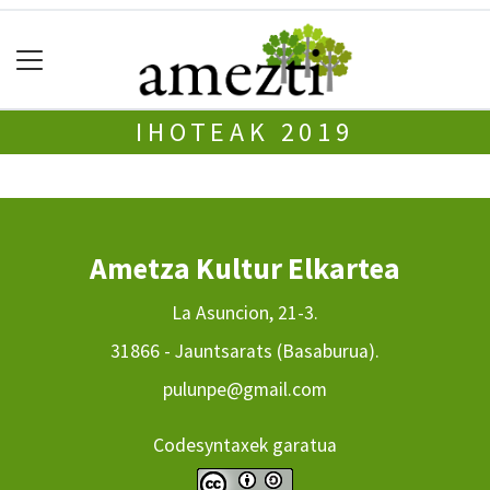
IHOTEAK 2019
Ametza Kultur Elkartea
La Asuncion, 21-3.
31866 - Jauntsarats (Basaburua).
pulunpe@gmail.com
Codesyntaxek garatua