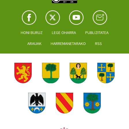
HONI BURUZ
LEGE OHARRA
PUBLIZITATEA
ARAUAK
HARREMANETARAKO
RSS