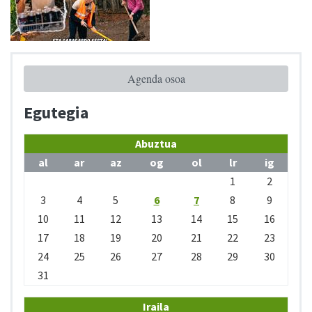
Agenda osoa
Egutegia
Abuztua
al
ar
az
og
ol
lr
ig
1
2
3
4
5
6
7
8
9
10
11
12
13
14
15
16
17
18
19
20
21
22
23
24
25
26
27
28
29
30
31
Iraila