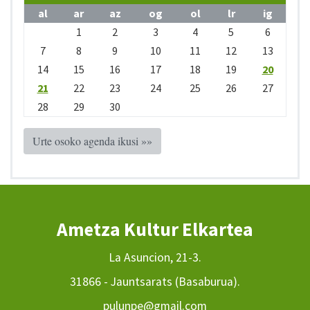
al
ar
az
og
ol
lr
ig
1
2
3
4
5
6
7
8
9
10
11
12
13
14
15
16
17
18
19
20
21
22
23
24
25
26
27
28
29
30
Urte osoko agenda ikusi »»
Ametza Kultur Elkartea
La Asuncion, 21-3.
31866 - Jauntsarats (Basaburua).
pulunpe@gmail.com