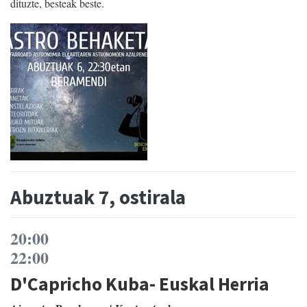
dituzte, besteak beste.
Abuztuak 7, ostirala
20:00
22:00
D'Capricho Kuba- Euskal Herria