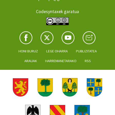
Codesyntaxek garatua
HONI BURUZ
LEGE OHARRA
PUBLIZITATEA
ARAUAK
HARREMANETARAKO
RSS