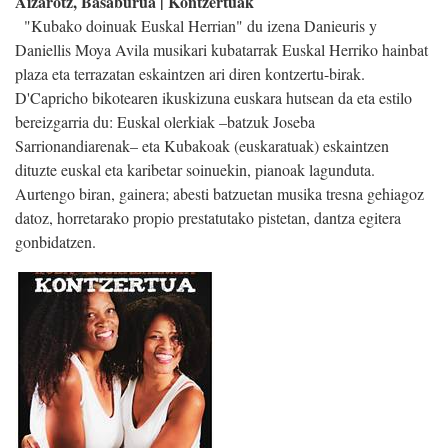
Aizarotz, Basaburua | Kontzertuak
"Kubako doinuak Euskal Herrian" du izena Danieuris y
Daniellis Moya Avila musikari kubatarrak Euskal Herriko hainbat
plaza eta terrazatan eskaintzen ari diren kontzertu-birak.
D'Capricho bikotearen ikuskizuna euskara hutsean da eta estilo
bereizgarria du: Euskal olerkiak –batzuk Joseba
Sarrionandiarenak– eta Kubakoak (euskaratuak) eskaintzen
dituzte euskal eta karibetar soinuekin, pianoak lagunduta.
Aurtengo biran, gainera; abesti batzuetan musika tresna gehiagoz
datoz, horretarako propio prestatutako pistetan, dantza egitera
gonbidatzen.