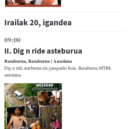
Irailak 20, igandea
09:00
II. Dig n ride asteburua
Basaburua, Basaburua | Auzolana
Dig n ride asteburua eta garagardo festa. Basaburua MTBk
antolatua.