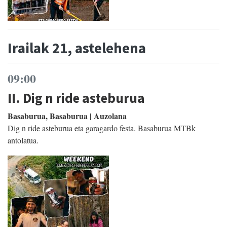
Irailak 21, astelehena
09:00
II. Dig n ride asteburua
Basaburua, Basaburua | Auzolana
Dig n ride asteburua eta garagardo festa. Basaburua MTBk
antolatua.