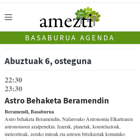
BASABURUA AGENDA
Abuztuak 6, osteguna
22:30
23:30
Astro Behaketa Beramendin
Beramendi, Basaburua
Astro behaketa Beramendin, Nafarroako Astronomia Elkartearen
astronomoen azalpenekin. Izarrak, planetak, konstelazioak,
meteoritoak, zeruko mitoak eta astroen bitxikieriak kontatuko