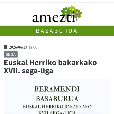
BASABURUA
2026/06/13
18:00
SEGA
Euskal Herriko bakarkako
XVII. sega-liga