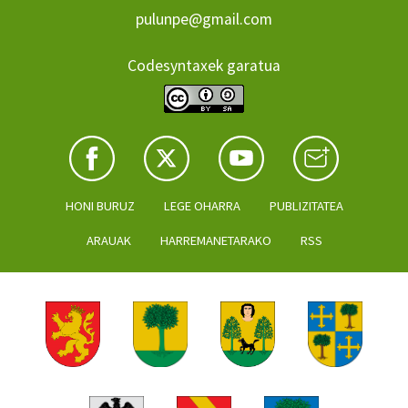
pulunpe@gmail.com
Codesyntaxek garatua
HONI BURUZ
LEGE OHARRA
PUBLIZITATEA
ARAUAK
HARREMANETARAKO
RSS