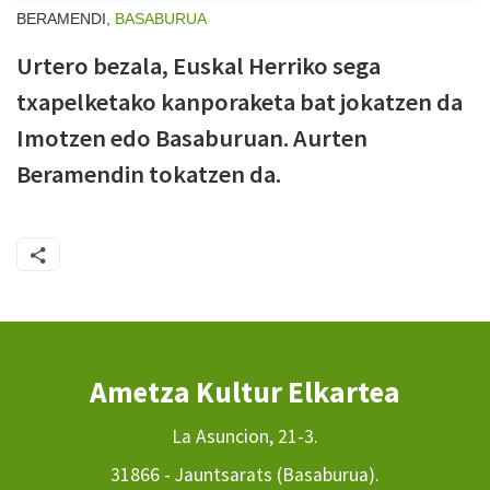
BERAMENDI,
BASABURUA
Urtero bezala, Euskal Herriko sega
txapelketako kanporaketa bat jokatzen da
Imotzen edo Basaburuan. Aurten
Beramendin tokatzen da.
Ametza Kultur Elkartea
La Asuncion, 21-3.
31866 - Jauntsarats (Basaburua).