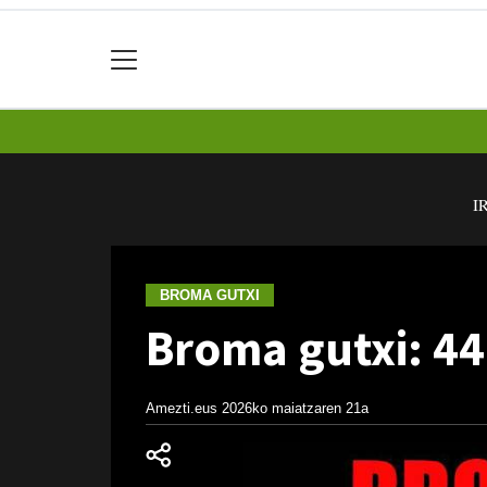
I
BROMA GUTXI
Broma gutxi: 44
Amezti.eus
2026ko maiatzaren 21a