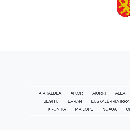
AIARALDEA
AIKOR
AIURRI
ALEA
BEGITU
ERRAN
EUSKALERRIA IRRA
KRONIKA
MAILOPE
NOAUA
O