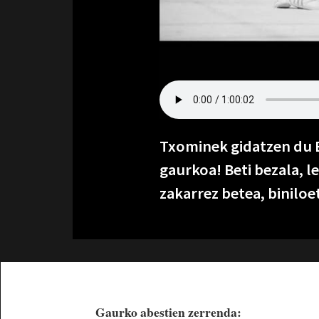
Txominek gidatzen du B
gaurkoa! Beti bezala, 
zakarrez betea, biniloe
Gaurko abestien zerrenda: