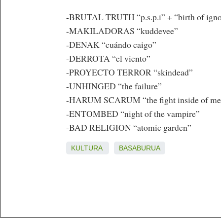
-BRUTAL TRUTH “p.s.p.i” + “birth of ign
-MAKILADORAS “kuddevee”
-DENAK “cuándo caigo”
-DERROTA “el viento”
-PROYECTO TERROR “skindead”
-UNHINGED “the failure”
-HARUM SCARUM “the fight inside of me
-ENTOMBED “night of the vampire”
-BAD RELIGION “atomic garden”
KULTURA
BASABURUA