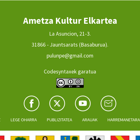
Ametza Kultur Elkartea
La Asuncion, 21-3.
31866 - Jauntsarats (Basaburua).
pulunpe@gmail.com
Codesyntaxek garatua
Z
LEGE OHARRA
PUBLIZITATEA
ARAUAK
HARREMANETAR