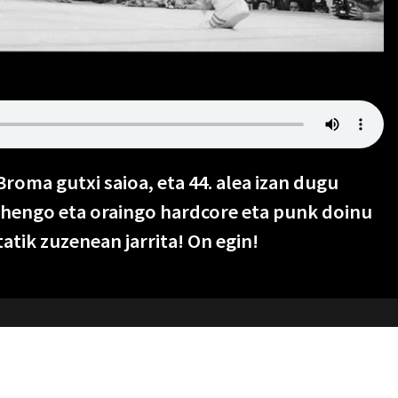
roma gutxi saioa, eta 44. alea izan dugu
lehengo eta oraingo hardcore eta punk doinu
tatik zuzenean jarrita! On egin!