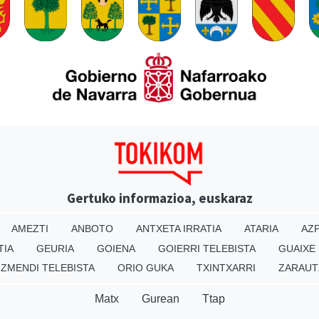
Gertuko informazioa, euskaraz
AMEZTI
ANBOTO
ANTXETA IRRATIA
ATARIA
AZP
TIA
GEURIA
GOIENA
GOIERRI TELEBISTA
GUAIXE
IZMENDI TELEBISTA
ORIO GUKA
TXINTXARRI
ZARAUT
Matx
Gurean
Ttap