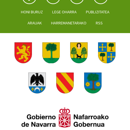
HONI BURUZ
LEGE OHARRA
PUBLIZITATEA
ARAUAK
HARREMANETARAKO
RSS