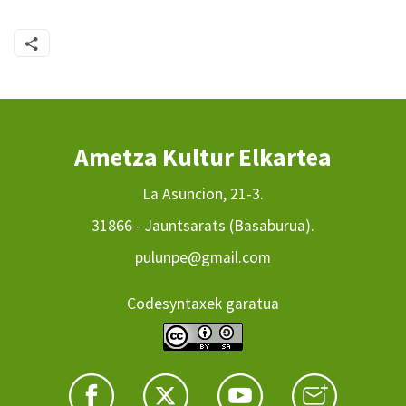
Ametza Kultur Elkartea
La Asuncion, 21-3.
31866 - Jauntsarats (Basaburua).
pulunpe@gmail.com
Codesyntaxek garatua