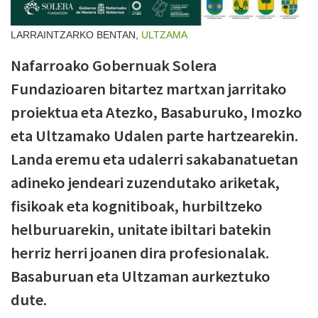
LARRAINTZARKO BENTAN,
ULTZAMA
Nafarroako Gobernuak Solera
Fundazioaren bitartez martxan jarritako
proiektua eta Atezko, Basaburuko, Imozko
eta Ultzamako Udalen parte hartzearekin.
Landa eremu eta udalerri sakabanatuetan
adineko jendeari zuzendutako ariketak,
fisikoak eta kognitiboak, hurbiltzeko
helburuarekin, unitate ibiltari batekin
herriz herri joanen dira profesionalak.
Basaburuan eta Ultzaman aurkeztuko
dute.