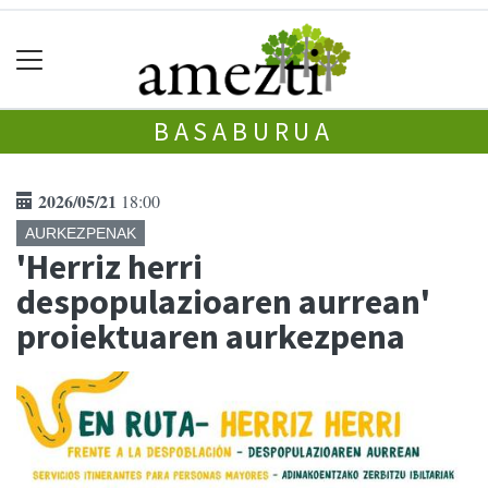
BASABURUA
2026/05/21
18:00
AURKEZPENAK
'Herriz herri
despopulazioaren aurrean'
proiektuaren aurkezpena