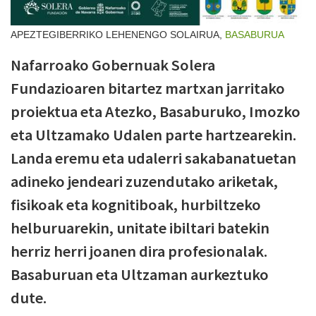
APEZTEGIBERRIKO LEHENENGO SOLAIRUA,
BASABURUA
Nafarroako Gobernuak Solera
Fundazioaren bitartez martxan jarritako
proiektua eta Atezko, Basaburuko, Imozko
eta Ultzamako Udalen parte hartzearekin.
Landa eremu eta udalerri sakabanatuetan
adineko jendeari zuzendutako ariketak,
fisikoak eta kognitiboak, hurbiltzeko
helburuarekin, unitate ibiltari batekin
herriz herri joanen dira profesionalak.
Basaburuan eta Ultzaman aurkeztuko
dute.