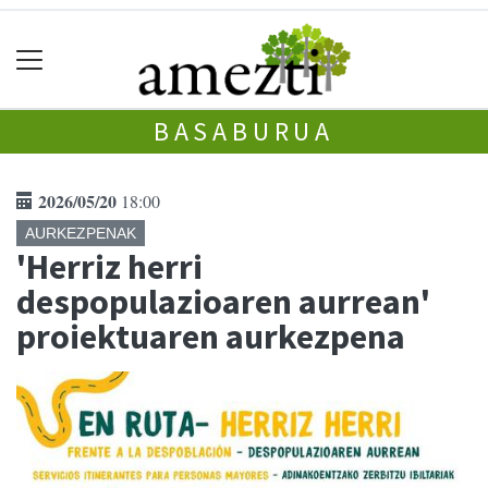
BASABURUA
2026/05/20
18:00
AURKEZPENAK
'Herriz herri
despopulazioaren aurrean'
proiektuaren aurkezpena