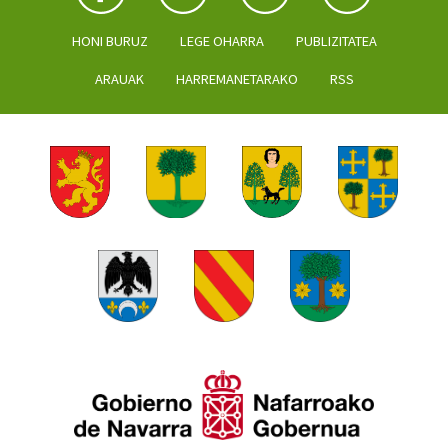
HONI BURUZ
LEGE OHARRA
PUBLIZITATEA
ARAUAK
HARREMANETARAKO
RSS