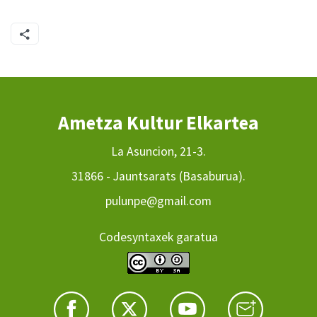
Ametza Kultur Elkartea
La Asuncion, 21-3.
31866 - Jauntsarats (Basaburua).
pulunpe@gmail.com
Codesyntaxek garatua