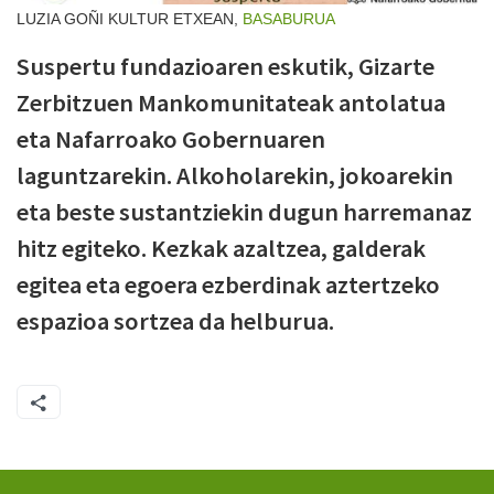
LUZIA GOÑI KULTUR ETXEAN,
BASABURUA
Suspertu fundazioaren eskutik, Gizarte
Zerbitzuen Mankomunitateak antolatua
eta Nafarroako Gobernuaren
laguntzarekin. Alkoholarekin, jokoarekin
eta beste sustantziekin dugun harremanaz
hitz egiteko. Kezkak azaltzea, galderak
egitea eta egoera ezberdinak aztertzeko
espazioa sortzea da helburua.