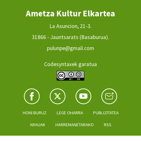
Ametza Kultur Elkartea
La Asuncion, 21-3.
31866 - Jauntsarats (Basaburua).
pulunpe@gmail.com
Codesyntaxek garatua
HONI BURUZ
LEGE OHARRA
PUBLIZITATEA
ARAUAK
HARREMANETARAKO
RSS