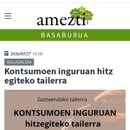
BASABURUA
2026/05/27
18:00
SOLASALDIA
Kontsumoen inguruan hitz
egiteko tailerra