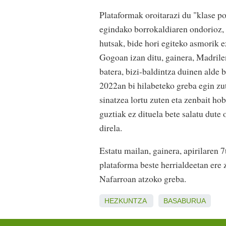
Plataformak oroitarazi du "klase po
egindako borrokaldiaren ondorioz, e
hutsak, bide hori egiteko asmorik e
Gogoan izan ditu, gainera, Madril
batera, bizi-baldintza duinen alde 
2022an bi hilabeteko greba egin zu
sinatzea lortu zuten eta zenbait h
guztiak ez dituela bete salatu dute
direla.
Estatu mailan, gainera, apirilaren
plataforma beste herrialdeetan ere 
Nafarroan atzoko greba.
HEZKUNTZA
BASABURUA