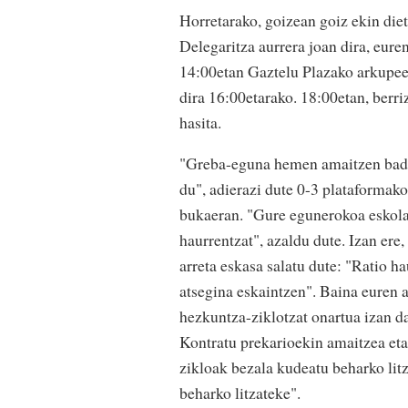
Horretarako, goizean goiz ekin die
Delegaritza aurrera joan dira, eur
14:00etan Gaztelu Plazako arkupeet
dira 16:00etarako. 18:00etan, berri
hasita.
"Greba-eguna hemen amaitzen bada e
du", adierazi dute 0-3 plataformak
bukaeran. "Gure egunerokoa eskolan
haurrentzat", azaldu dute. Izan ere
arreta eskasa salatu dute: "Ratio h
atsegina eskaintzen". Baina euren 
hezkuntza-ziklotzat onartua izan da
Kontratu prekarioekin amaitzea et
zikloak bezala kudeatu beharko litza
beharko litzateke".