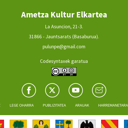
Ametza Kultur Elkartea
La Asuncion, 21-3.
31866 - Jauntsarats (Basaburua).
pulunpe@gmail.com
Codesyntaxek garatua
Z
LEGE OHARRA
PUBLIZITATEA
ARAUAK
HARREMANETAR