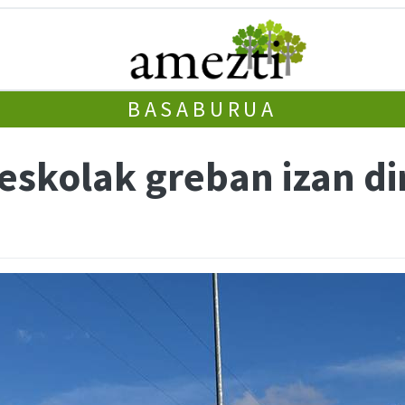
BASABURUA
eskolak greban izan di