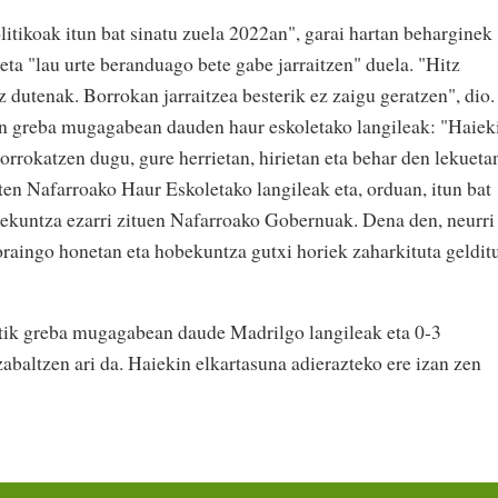
litikoak itun bat sinatu zuela 2022an", garai hartan beharginek
ta "lau urte beranduago bete gabe jarraitzen" duela. "Hitz
z dutenak. Borrokan jarraitzea besterik ez zaigu geratzen", dio.
en greba mugagabean dauden haur eskoletako langileak: "Haiek
borrokatzen dugu, gure herrietan, hirietan eta behar den lekueta
ten Nafarroako Haur Eskoletako langileak eta, orduan, itun bat
obekuntza ezarri zituen Nafarroako Gobernuak. Dena den, neurri
 oraingo honetan eta hobekuntza gutxi horiek zaharkituta geldit
 7tik greba mugagabean daude Madrilgo langileak eta 0-3
zabaltzen ari da. Haiekin elkartasuna adierazteko ere izan zen