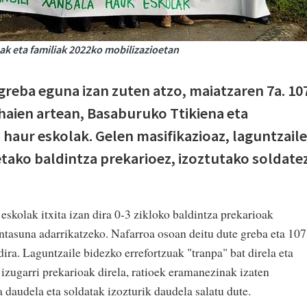
eak eta familiak 2022ko mobilizazioetan
reba eguna izan zuten atzo, maiatzaren 7a. 10
 haien artean, Basaburuko Ttikiena eta
 haur eskolak.
Gelen masifikazioaz, laguntzaile
tako baldintza prekarioez, izoztutako soldate
skolak itxita izan dira 0-3 zikloko baldintza prekarioak
intasuna adarrikatzeko. Nafarroa osoan deitu dute greba eta 107
dira. Laguntzaile bidezko errefortzuak "tranpa" bat direla eta
 izugarri prekarioak direla, ratioek eramanezinak izaten
ta daudela eta soldatak izozturik daudela salatu dute.