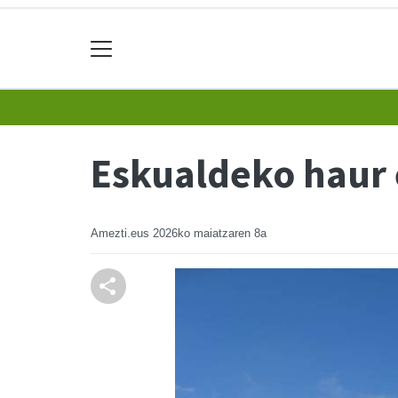
Eskualdeko haur 
Amezti.eus
2026ko maiatzaren 8a