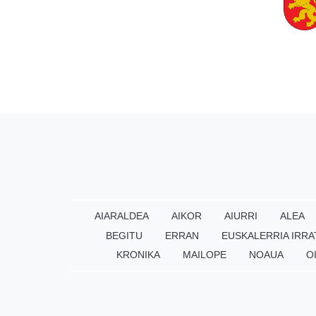
AIARALDEA
AIKOR
AIURRI
ALEA
BEGITU
ERRAN
EUSKALERRIA IRRA
KRONIKA
MAILOPE
NOAUA
O