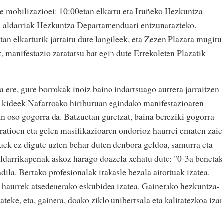
te mobilizazioei: 10:00etan elkartu eta Iruñeko Hezkuntza
en aldarriak Hezkuntza Departamenduari entzunarazteko.
an elkarturik jarraitu dute langileek, eta Zezen Plazara mugitu
z, manifestazio zaratatsu bat egin dute Errekoleten Plazatik
re, gure borrokak inoiz baino indartsuago aurrera jarraitzen
o kideek Nafarroako hiriburuan egindako manifestazioaren
 oso gogorra da. Batzuetan guretzat, baina bereziki gogorra
, ratioen eta gelen masifikazioaren ondorioz haurrei ematen zai
auek ez digute uzten behar duten denbora geldoa, samurra eta
aldarrikapenak askoz harago doazela xehatu dute: "0-3a beneta
dila. Bertako profesionalak irakasle bezala aitortuak izatea.
a haurrek atsedenerako eskubidea izatea. Gainerako hezkuntza-
teke, eta, gainera, doako ziklo unibertsala eta kalitatezkoa iza