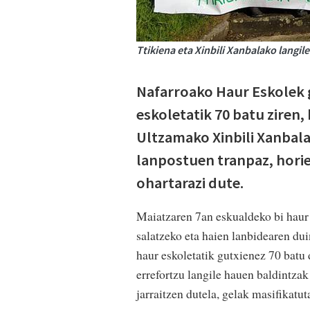
Ttikiena eta Xinbili Xanbalako langil
Nafarroako Haur Eskolek g
eskoletatik 70 batu ziren,
Ultzamako Xinbili Xanbala
lanpostuen tranpaz, horie
ohartarazi dute.
Maiatzaren 7an eskualdeko bi haur e
salatzeko eta haien lanbidearen du
haur eskoletatik gutxienez 70 batu 
errefortzu langile hauen baldintzak
jarraitzen dutela, gelak masifikatu