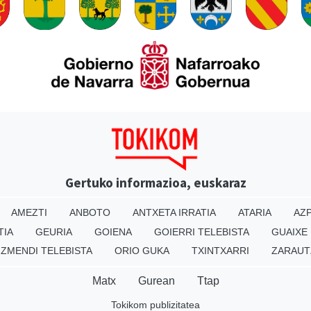
Gertuko informazioa, euskaraz
AMEZTI
ANBOTO
ANTXETA IRRATIA
ATARIA
AZP
TIA
GEURIA
GOIENA
GOIERRI TELEBISTA
GUAIXE
IZMENDI TELEBISTA
ORIO GUKA
TXINTXARRI
ZARAUT
Matx
Gurean
Ttap
Tokikom publizitatea