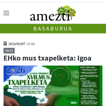
BASABURUA
2026/02/07
18:00
MUS
EHko mus txapelketa: Igoa