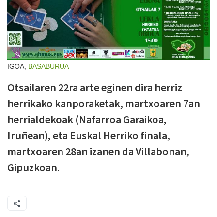
IGOA,
BASABURUA
Otsailaren 22ra arte eginen dira herriz
herrikako kanporaketak, martxoaren 7an
herrialdekoak (Nafarroa Garaikoa,
Iruñean), eta Euskal Herriko finala,
martxoaren 28an izanen da Villabonan,
Gipuzkoan.