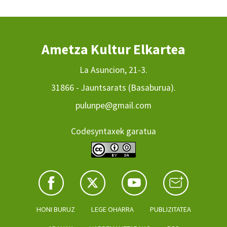
Ametza Kultur Elkartea
La Asuncion, 21-3.
31866 - Jauntsarats (Basaburua).
pulunpe@gmail.com
Codesyntaxek garatua
HONI BURUZ
LEGE OHARRA
PUBLIZITATEA