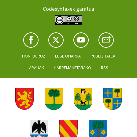
Codesyntaxek garatua
HONI BURUZ
LEGE OHARRA
PUBLIZITATEA
ARAUAK
HARREMANETARAKO
RSS