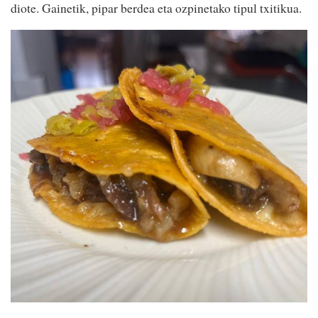
diote. Gainetik, pipar berdea eta ozpinetako tipul txitikua.