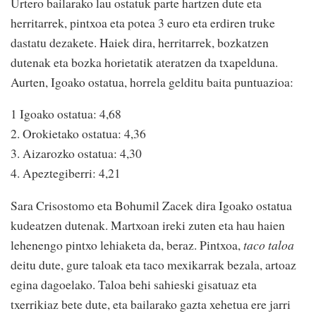
Urtero bailarako lau ostatuk parte hartzen dute eta
herritarrek, pintxoa eta potea 3 euro eta erdiren truke
dastatu dezakete. Haiek dira, herritarrek, bozkatzen
dutenak eta bozka horietatik ateratzen da txapelduna.
Aurten, Igoako ostatua, horrela gelditu baita puntuazioa:
1 Igoako ostatua: 4,68
2. Orokietako ostatua: 4,36
3. Aizarozko ostatua: 4,30
4. Apeztegiberri: 4,21
Sara Crisostomo eta Bohumil Zacek dira Igoako ostatua
kudeatzen dutenak. Martxoan ireki zuten eta hau haien
lehenengo pintxo lehiaketa da, beraz. Pintxoa,
taco taloa
deitu dute, gure taloak eta taco mexikarrak bezala, artoaz
egina dagoelako. Taloa behi sahieski gisatuaz eta
txerrikiaz bete dute, eta bailarako gazta xehetua ere jarri