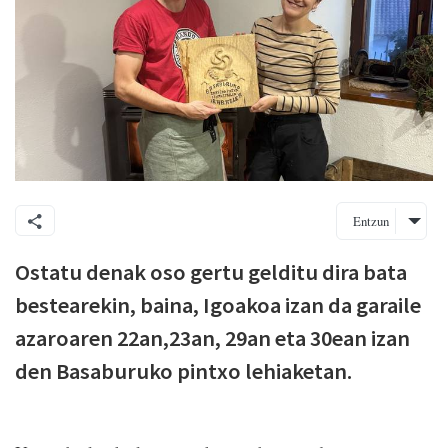
Entzun
Ostatu denak oso gertu gelditu dira bata
bestearekin, baina, Igoakoa izan da garaile
azaroaren 22an,23an, 29an eta 30ean izan
den Basaburuko pintxo lehiaketan.