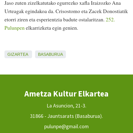
Jaso zuten zizelkatutako egurrezko xafla Iraizozko Ana
Urteagak egindakoa da. Crisostomo eta Zacek Donostiatik
etorri ziren eta esperientzia badute ostalaritzan.
252.
Pulunpen
elkarrizketa egin genien.
GIZARTEA
BASABURUA
Ametza Kultur Elkartea
La Asuncion, 21-3.
31866 - Jauntsarats (Basaburua).
pulunpe@gmail.com