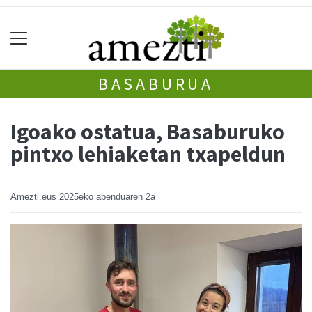
BASABURUA
Igoako ostatua, Basaburuko
pintxo lehiaketan txapeldun
Amezti.eus
2025eko abenduaren 2a