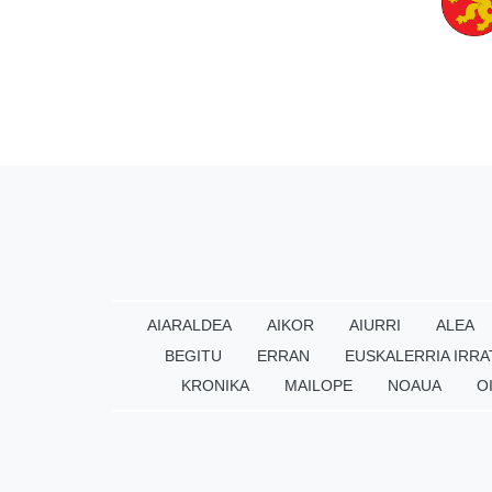
AIARALDEA
AIKOR
AIURRI
ALEA
BEGITU
ERRAN
EUSKALERRIA IRRA
KRONIKA
MAILOPE
NOAUA
O