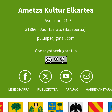
Ametza Kultur Elkartea
La Asuncion, 21-3.
31866 - Jauntsarats (Basaburua).
pulunpe@gmail.com
Codesyntaxek garatua
Z
LEGE OHARRA
PUBLIZITATEA
ARAUAK
HARREMANETAR