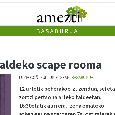
BASABURUA
 aldeko scape rooma
LUZIA GOÑI KULTUR ETXEAN,
BASABURUA
12 urtetik beherakoei zuzendua, sei eta
zortzi pertsona arteko taldeetan.
16:30etatik aurrera. Izena emateko
azken eguna azaroaren 7a, ostiralareki