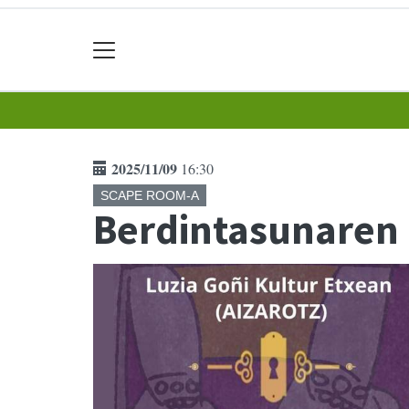
2025/11/09
16:30
SCAPE ROOM-A
Berdintasunaren