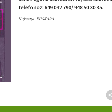
telefonoz: 649 042 790/ 948 50 30 35.
Hizkuntza:
EUSKARA