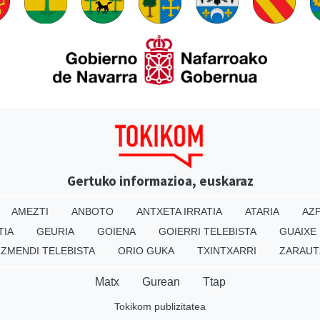
Gertuko informazioa, euskaraz
AMEZTI
ANBOTO
ANTXETA IRRATIA
ATARIA
AZP
TIA
GEURIA
GOIENA
GOIERRI TELEBISTA
GUAIXE
IZMENDI TELEBISTA
ORIO GUKA
TXINTXARRI
ZARAUT
Matx
Gurean
Ttap
Tokikom publizitatea