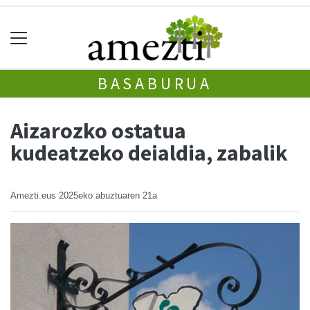
BASABURUA
Aizarozko ostatua
kudeatzeko deialdia, zabalik
Amezti.eus
2025eko abuztuaren 21a