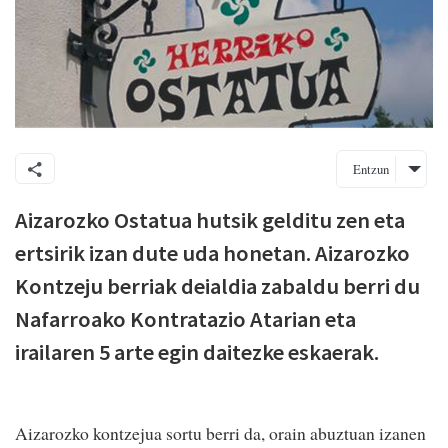
Entzun
Aizarozko Ostatua hutsik gelditu zen eta
ertsirik izan dute uda honetan. Aizarozko
Kontzeju berriak deialdia zabaldu berri du
Nafarroako Kontratazio Atarian eta
irailaren 5 arte egin daitezke eskaerak.
Aizarozko kontzejua sortu berri da, orain abuztuan izanen