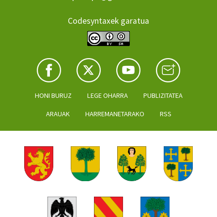
Codesyntaxek garatua
HONI BURUZ
LEGE OHARRA
PUBLIZITATEA
ARAUAK
HARREMANETARAKO
RSS