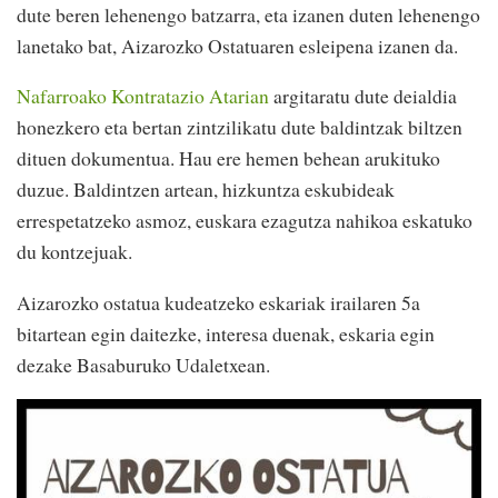
dute beren lehenengo batzarra, eta izanen duten lehenengo
lanetako bat, Aizarozko Ostatuaren esleipena izanen da.
Nafarroako Kontratazio Atarian
argitaratu dute deialdia
honezkero eta bertan zintzilikatu dute baldintzak biltzen
dituen dokumentua. Hau ere hemen behean arukituko
duzue. Baldintzen artean, hizkuntza eskubideak
errespetatzeko asmoz, euskara ezagutza nahikoa eskatuko
du kontzejuak.
Aizarozko ostatua kudeatzeko eskariak irailaren 5a
bitartean egin daitezke, interesa duenak, eskaria egin
dezake Basaburuko Udaletxean.