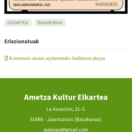
GIZARTEA
BASABURUA
Erlazionatuak
Kontratazio atarian argitaratutako baldintzen plegua
Ametza Kultur Elkartea
La Asuncion, 21-3.
31866 - Jauntsarats (Basaburua).
pulunpe@gmail.com