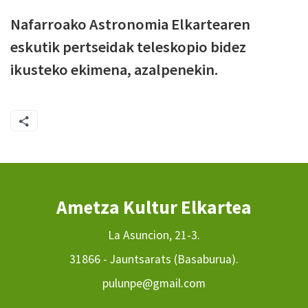
Nafarroako Astronomia Elkartearen
eskutik pertseidak teleskopio bidez
ikusteko ekimena, azalpenekin.
Ametza Kultur Elkartea
La Asuncion, 21-3.
31866 - Jauntsarats (Basaburua).
pulunpe@gmail.com