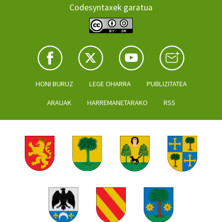
Codesyntaxek garatua
HONI BURUZ
LEGE OHARRA
PUBLIZITATEA
ARAUAK
HARREMANETARAKO
RSS