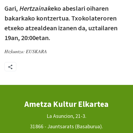
Gari,
Hertzainak
eko abeslari oiharen
bakarkako kontzertua. Txokolateroren
etxeko atzealdean izanen da, uztailaren
19an, 20:00etan.
Hizkuntza:
EUSKARA
Ametza Kultur Elkartea
La Asuncion, 21-3.
31866 - Jauntsarats (Basaburua).