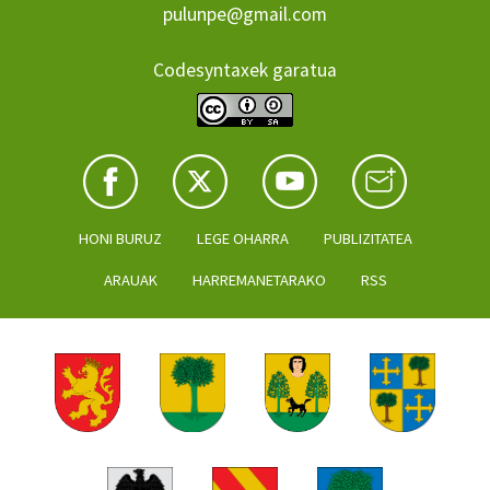
pulunpe@gmail.com
Codesyntaxek garatua
HONI BURUZ
LEGE OHARRA
PUBLIZITATEA
ARAUAK
HARREMANETARAKO
RSS