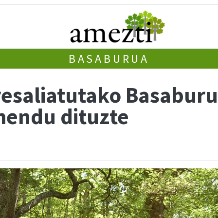
BASABURUA
esaliatutako Basabur
mendu dituzte