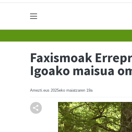
Faxismoak Errepr
Igoako maisua o
Amezti.eus
2025eko maiatzaren 19a