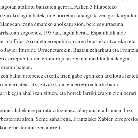
iagotan atxilotu baitzuten gerora. Azken 3 hilabeteko
rtzaroko lagun batek, une horretan falangista zen goi-kargudun
 Falangean izena emateko aholkatu zion, bere segurtasuna
 arriskuan zegoenez, 1937an, lagun berak, Espainiatik alde
lermo Frías Arizaleta errepublikarraren bitartekaritzarekin eta
o Javier Iturbide Urmenetarekin, Baztan zeharkatu eta Frantzi
Gero, errepublikaren eremura joan zen eta mediku lanak egin
n eremu batean.
 zen baina urtebetez etxetik irten gabe egon zen atxilotua izate
duteari ateak itxi zitzaizkion, eta erretiroa hartu baino
rik egin ahal izan zituen, eta horrek larriki eragin zion berari
eme-alabek ere pairatu zituztenez, alarguna eta Iruñean bizi
rbesteratu ziren. Seme zaharrena, Frantzisko Xabier, errepresio
kon erbesteratua zen aurretik.