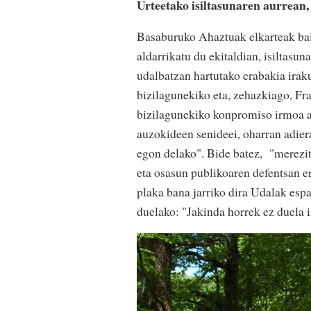
Urteetako isiltasunaren aurrean
Basaburuko Ahaztuak elkarteak bai
aldarrikatu du ekitaldian, isiltas
udalbatzan hartutako erabakia iraku
bizilagunekiko eta, zehazkiago, Fr
bizilagunekiko konpromiso irmoa ad
auzokideen senideei, oharran adier
egon delako". Bide batez, "merezi
eta osasun publikoaren defentsan er
plaka bana jarriko dira Udalak esp
duelako: "Jakinda horrek ez duela i