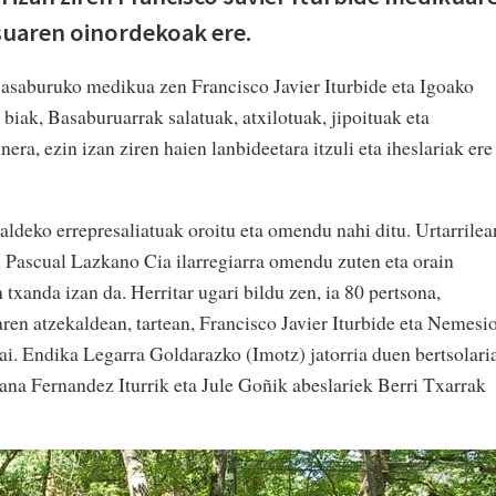
uaren oinordekoak ere.
asaburuko medikua zen Francisco Javier Iturbide eta Igoako
iak, Basaburuarrak salatuak, atxilotuak, jipoituak eta
era, ezin izan ziren haien lanbideetara itzuli eta iheslariak ere
deko errepresaliatuak oroitu eta omendu nahi ditu. Urtarrilea
 Pascual Lazkano Cia ilarregiarra omendu zuten eta orain
xanda izan da. Herritar ugari bildu zen, ia 80 pertsona,
ren atzekaldean, tartean, Francisco Javier Iturbide eta Nemesi
i. Endika Legarra Goldarazko (Imotz) jatorria duen bertsolari
hana Fernandez Iturrik eta Jule Goñik abeslariek Berri Txarrak