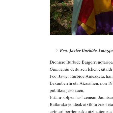
Fco. Javier Iturbide Amezqu
Dionisio Iturbide Baigorri notario
Gamazada
deitu zen lehen ekitaldi
Fco. Javier Iturbide Amezketa, hai
Lekunberrin eta Aizoainen, non 19
publikoa jaso zuen.
Estatu-kolpea hasi zenean, Jauntsa
Bailarako jendeak atxilotu zuen et
agintari berrien esku utzi zuten et