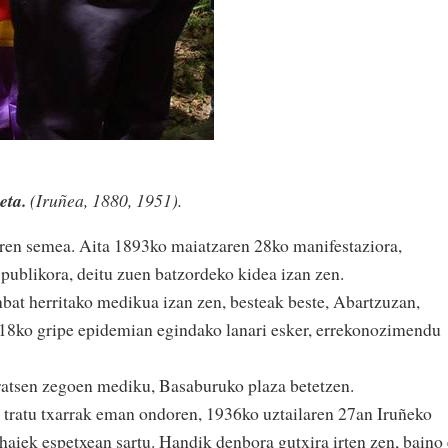
eta.
(Iruñea, 1880, 1951).
aren semea. Aita 1893ko maiatzaren 28ko manifestaziora,
 publikora, deitu zuen batzordeko kidea izan zen.
nbat herritako medikua izan zen, besteak beste, Abartzuzan,
18ko gripe epidemian egindako lanari esker, errekonozimendu
ratsen zegoen mediku, Basaburuko plaza betetzen.
a tratu txarrak eman ondoren, 1936ko uztailaren 27an Iruñeko
a haiek espetxean sartu. Handik denbora gutxira irten zen, baino