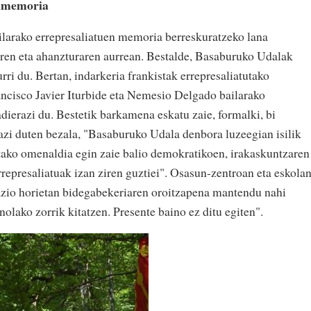
, memoria
larako errepresaliatuen memoria berreskuratzeko lana
unaren eta ahanzturaren aurrean. Bestalde, Basaburuko Udalak
rri du. Bertan, indarkeria frankistak errepresaliatutako
ancisco Javier Iturbide eta Nemesio Delgado bailarako
ierazi du. Bestetik barkamena eskatu zaie, formalki, bi
azi duten bezala, "Basaburuko Udala denbora luzeegian isilik
tako omenaldia egin zaie balio demokratikoen, irakaskuntzaren
represaliatuak izan ziren guztiei". Osasun-zentroan eta eskola
azio horietan bidegabekeriaren oroitzapena mantendu nahi
nolako zorrik kitatzen. Presente baino ez ditu egiten".