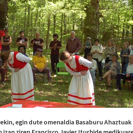
rekin, egin dute omenaldia Basaburu Ahaztuak
n izan ziren Francisco Javier Iturbide medikuar