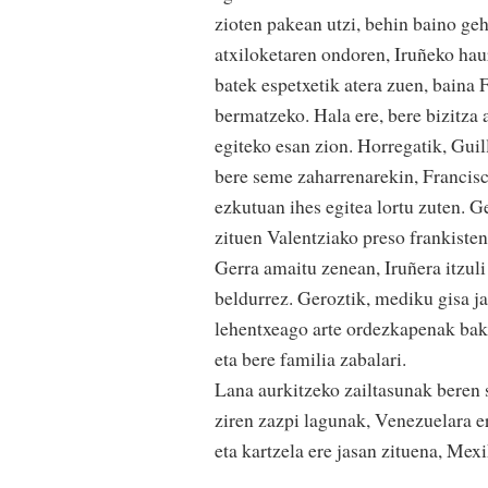
zioten pakean utzi, behin baino geh
atxiloketaren ondoren, Iruñeko hau
batek espetxetik atera zuen, baina
bermatzeko. Hala ere, bere bizitza
egiteko esan zion. Horregatik, Guil
bere seme zaharrenarekin, Francisc
ezkutuan ihes egitea lortu zuten. 
zituen Valentziako preso frankiste
Gerra amaitu zenean, Iruñera itzuli
beldurrez. Geroztik, mediku gisa jar
lehentxeago arte ordezkapenak bakar
eta bere familia zabalari.
Lana aurkitzeko zailtasunak beren s
ziren zazpi lagunak, Venezuelara e
eta kartzela ere jasan zituena, Mexi