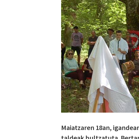
Maiatzaren 18an, igandea
taldeak bultzatuta. Berta