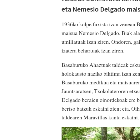
eta Nemesio Delgado mais
1936ko kolpe faxista izan zenean B
maisua Nemesio Delgado. Biak ala b
umiliatuak izan ziren. Ondoren, gain
izatera behartuak izan ziren.
Basaburuko Ahaztuak taldeak eskual
holokausto naziko biktima izan zen
Basaburuko medikua eta maisuaren t
Jauntsaratsen, Txokolateroren etxea
Delgado beraien oinordekoak ere ba
bertso batzuk eskaini zien; eta, Oi
taldearen Maravillas kanta eskaini.