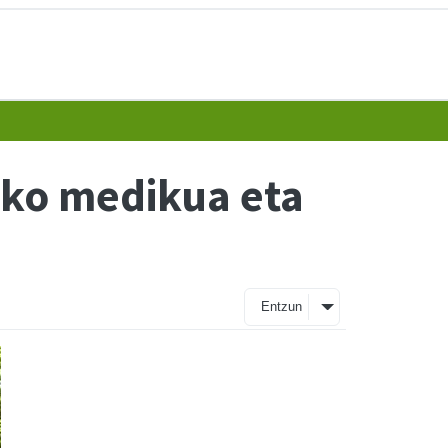
uko medikua eta
Entzun