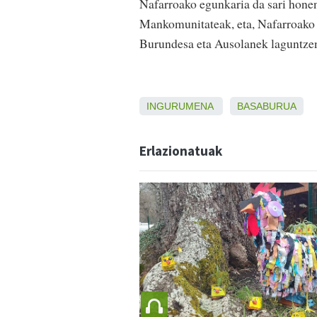
Nafarroako egunkaria da sari hone
Mankomunitateak, eta, Nafarroako 
Burundesa eta Ausolanek laguntzen
INGURUMENA
BASABURUA
Erlazionatuak