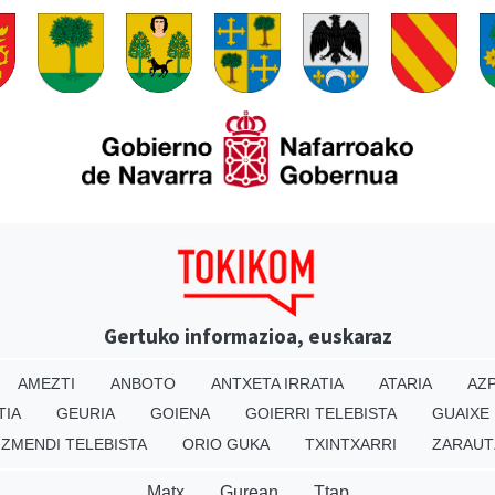
Gertuko informazioa, euskaraz
AMEZTI
ANBOTO
ANTXETA IRRATIA
ATARIA
AZP
TIA
GEURIA
GOIENA
GOIERRI TELEBISTA
GUAIXE
IZMENDI TELEBISTA
ORIO GUKA
TXINTXARRI
ZARAUT
Matx
Gurean
Ttap