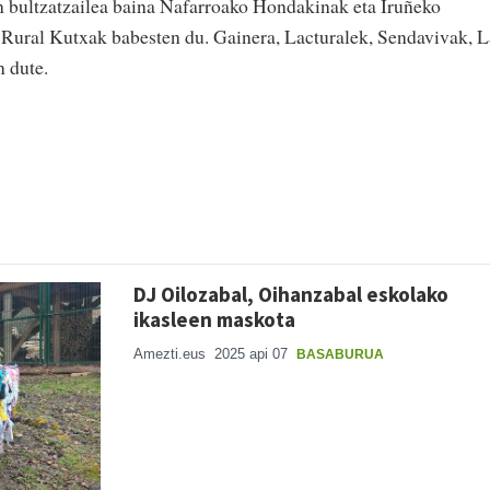
n bultzatzailea baina Nafarroako Hondakinak eta Iruñeko
Rural Kutxak babesten du. Gainera, Lacturalek, Sendavivak, L
 dute.
DJ Oilozabal, Oihanzabal eskolako
ikasleen maskota
Amezti.eus
2025 api 07
BASABURUA