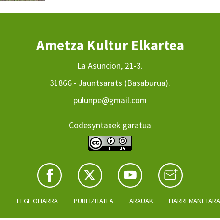
Ametza Kultur Elkartea
La Asuncion, 21-3.
31866 - Jauntsarats (Basaburua).
pulunpe@gmail.com
Codesyntaxek garatua
Z
LEGE OHARRA
PUBLIZITATEA
ARAUAK
HARREMANETAR