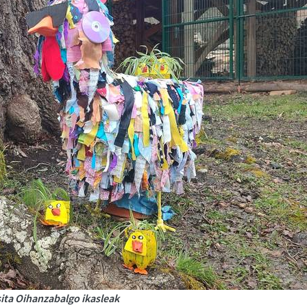
sita Oihanzabalgo ikasleak