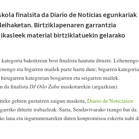
ola finalsita da Diario de Noticias egunkariak
leihaketan. Birtziklapenaren garrantzia
ikasleek material birtziklatuekin gelarako
, kategoria bakoitzean bost finalista hautatu dituzte. Lehenengo
engo eta bigarren mailek parte hartu dute; bigarren kategori
 hirugarren kategorian bosgarren eta seigarren mailek.
n da finalista
DJ Oilo Zaba
maskotarekin (argazkian).
aiteke gehien gustatzen zaigun maskota,
Diario de Noticiasen
ragarriko dituzte irabazleak. Saria, Sendavivarako txango bat da.
deko lana eta ingurumenarekin duten konpromisoa eskertu nahi d