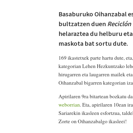
Basaburuko Oihanzabal esk
bultzatzen duen
Reciclón
helaraztea du helburu eta 
maskota bat sortu dute.
169 ikastetxek parte hartu dute, eta
kategorian Lehen Hezkuntzako lehen
hirugarren eta laugarren mailek eta
Oihanzabal bigarren kategorian iza
Apirilaren 9ra bitartean bozkatu d
weborrian
. Eta, apirilaren 10ean i
Sariarekin ikasleen esfortzua, tal
Zorte on Oihanzabalgo ikasleei!