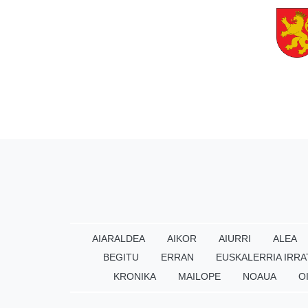
AIARALDEA
AIKOR
AIURRI
ALEA
BEGITU
ERRAN
EUSKALERRIA IRRA
KRONIKA
MAILOPE
NOAUA
O