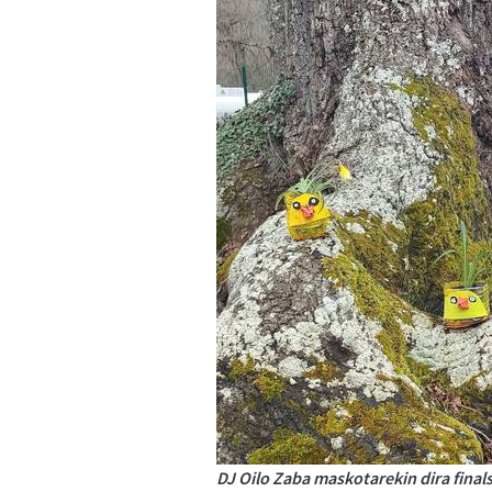
DJ Oilo Zaba maskotarekin dira final