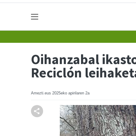
Oihanzabal ikastol
Reciclón leihake
Amezti.eus
2025eko apirilaren 2a