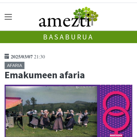
BASABURUA
2025/03/07
21:30
AFARIA
Emakumeen afaria