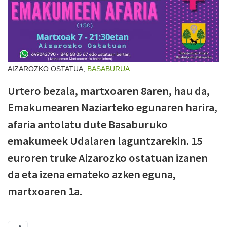
AIZAROZKO OSTATUA,
BASABURUA
Urtero bezala, martxoaren 8aren, hau da,
Emakumearen Naziarteko egunaren harira,
afaria antolatu dute Basaburuko
emakumeek Udalaren laguntzarekin. 15
euroren truke Aizarozko ostatuan izanen
da eta izena emateko azken eguna,
martxoaren 1a.