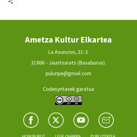
Ametza Kultur Elkartea
La Asuncion, 21-3.
31866 - Jauntsarats (Basaburua).
pulunpe@gmail.com
Codesyntaxek garatua
HONI BURUZ
LEGE OHARRA
PUBLIZITATEA