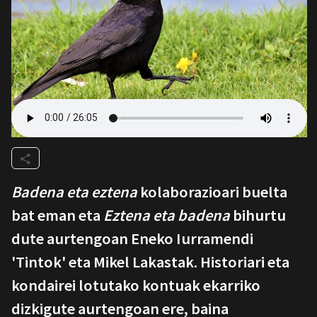
Badena eta eztena
kolaborazioari buelta
bat eman eta
Eztena eta badena
bihurtu
dute aurtengoan Eneko Iurramendi
'Tintok' eta Mikel Lakastak. Historiari eta
kondairei lotutako kontuak ekarriko
dizkigute aurtengoan ere, baina