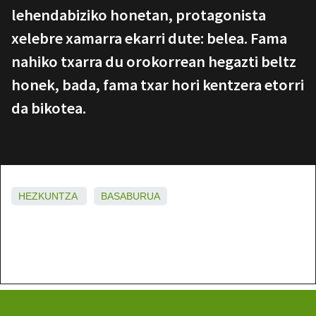
lehendabiziko honetan, protagonista
xelebre xamarra ekarri dute: belea. Fama
nahiko txarra du orokorrean hegazti beltz
honek, bada, fama txar hori kentzera etorri
da bikotea.
HEZKUNTZA
BASABURUA