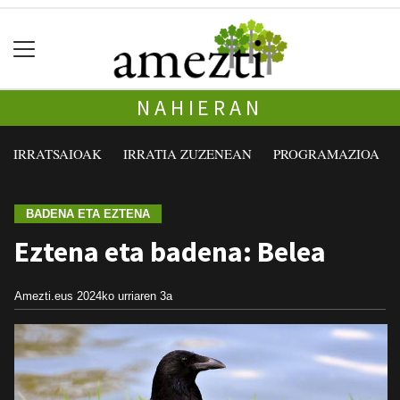
NAHIERAN
IRRATSAIOAK
IRRATIA ZUZENEAN
PROGRAMAZIOA
BADENA ETA EZTENA
Eztena eta badena: Belea
Amezti.eus
2024ko urriaren 3a