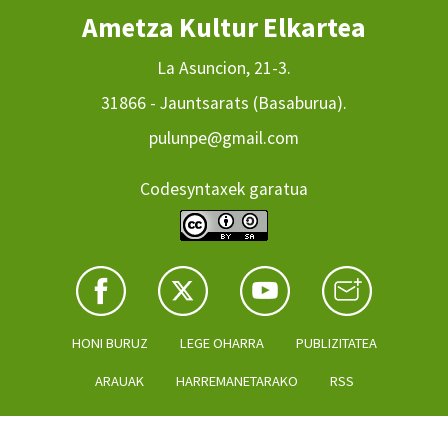
Ametza Kultur Elkartea
La Asuncion, 21-3.
31866 - Jauntsarats (Basaburua).
pulunpe@gmail.com
Codesyntaxek garatua
HONI BURUZ
LEGE OHARRA
PUBLIZITATEA
ARAUAK
HARREMANETARAKO
RSS