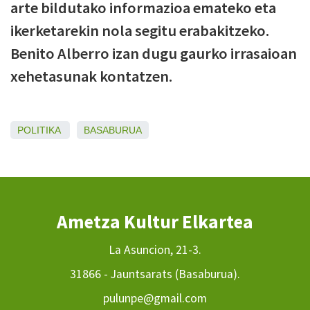
arte bildutako informazioa emateko eta
ikerketarekin nola segitu erabakitzeko.
Benito Alberro izan dugu gaurko irrasaioan
xehetasunak kontatzen.
POLITIKA
BASABURUA
Ametza Kultur Elkartea
La Asuncion, 21-3.
31866 - Jauntsarats (Basaburua).
pulunpe@gmail.com