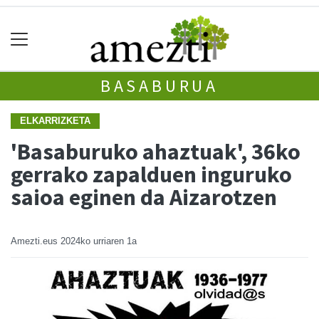
BASABURUA
ELKARRIZKETA
'Basaburuko ahaztuak', 36ko
gerrako zapalduen inguruko
saioa eginen da Aizarotzen
Amezti.eus
2024ko urriaren 1a