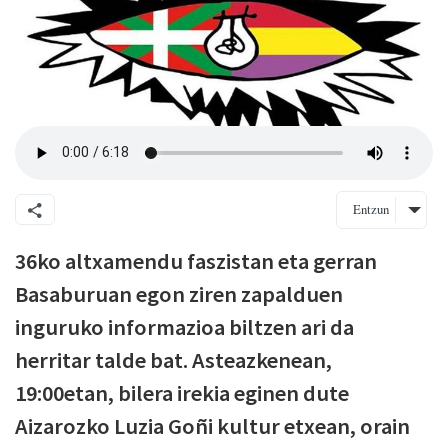
Entzun
36ko altxamendu faszistan eta gerran
Basaburuan egon ziren zapalduen
inguruko informazioa biltzen ari da
herritar talde bat. Asteazkenean,
19:00etan, bilera irekia eginen dute
Aizarozko Luzia Goñi kultur etxean, orain