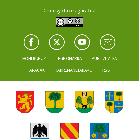
Codesyntaxek garatua
HONI BURUZ
LEGE OHARRA
PUBLIZITATEA
ARAUAK
HARREMANETARAKO
RSS