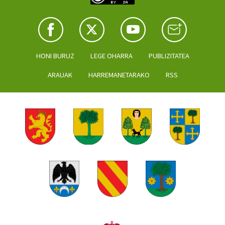
HONI BURUZ
LEGE OHARRA
PUBLIZITATEA
ARAUAK
HARREMANETARAKO
RSS