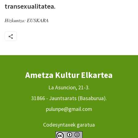
transexualitatea.
Hizkuntza:
EUSKARA
Ametza Kultur Elkartea
La Asuncion, 21-3.
31866 - Jauntsarats (Basaburua).
pulunpe@gmail.com
Codesyntaxek garatua