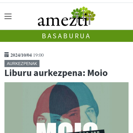
BASABURUA
2024/10/04
19:00
AURKEZPENAK
Liburu aurkezpena: Moio