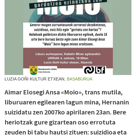
LUZIA GOÑI KULTUR ETXEAN,
BASABURUA
Aimar Elosegi Ansa «Moio», trans mutila,
liburuaren egilearen lagun mina, Hernanin
suizidatu zen 2007ko apirilaren 23an. Bere
heriotzak gure gizartean oso errotuta
zeuden bi tabu hautsi zituen: suizidioa eta